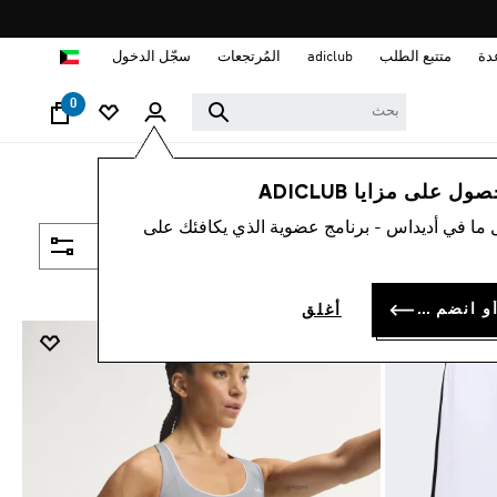
ا
دة
متتبع الطلب
adiclub
المُرتجعات
سجّل الدخول
0
 على مزايا ADICLUB
 ما في أديداس - برنامج عضوية الذي يكافئك على
فلتر و صنف
سجل الدخول أو انضم الآن
أغلق