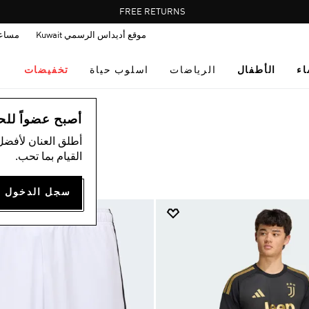
Pause
FREE RETURNS
promotion
موقع أديداس الرسمي Kuwait
مساع
rotation
اء
الأطفال
الرياضات
اسلوب حياة
تخفيضات
أصبح عضواً للحصول
أطلق العنان لأفضل
القيام بما تحب.