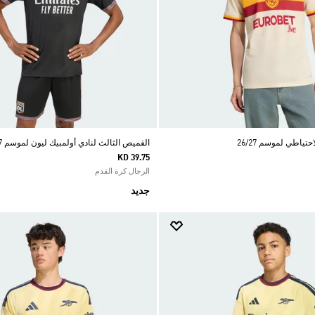
تياطي لموسم 26/27
القميص الثالث لنادي أولمبيك ليون لموسم 26/27
KD 39.75
الرجال كرة القدم
جديد