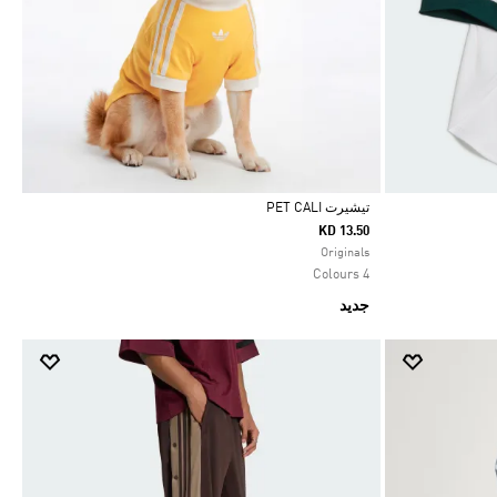
تيشيرت PET CALI
KD 13.50
Selected
Originals
4 Colours
جديد