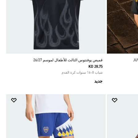
قميص يوفنتوس الثالث للأطفال لموسم 26/27
KD 28.75
شباب 8-16 سنوات كرة القدم
جديد