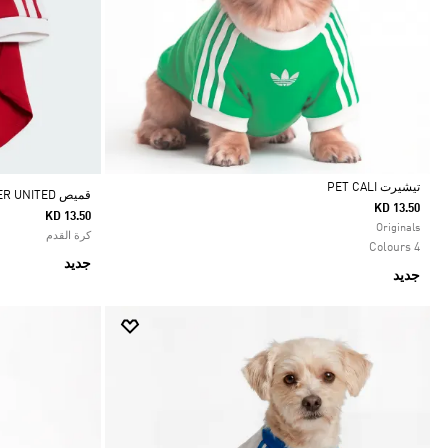
تيشيرت PET CALI
قميص PET MANCHESTER UNITED
KD 13.50
KD 13.50
Selected
Originals
كرة القدم
4 Colours
جديد
جديد