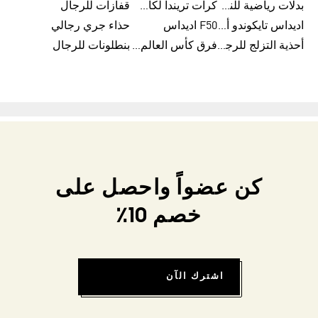
بدلات رياضية للنساء
كرات تريندا لكأس العالم FIFA 26™
قفازات للرجال
اديداس تايكوندو أورجنالز
F50 اديداس
حذاء جري رجالي
أحذية التزلج للرجال
فرق كأس العالم FIFA 26™
بنطلونات للرجال
كن عضواً واحصل على
خصم 10٪
اشترك الآن