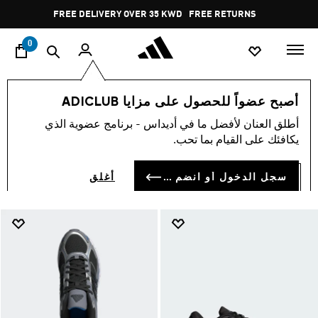
ا
Pause
FREE RETURNS
promotion
rotation
0
اسلوب حياة
تشكيلات
ريسبونس
أصبح عضواً للحصول على مزايا ADICLUB
ريسبونس
أطلق العنان لأفضل ما في أديداس - برنامج عضوية الذي
(38)
يكافئك على القيام بما تحب.
فلتر و صنف
صور كبيرة
سجل الدخول أو انضم الآن
أغلق