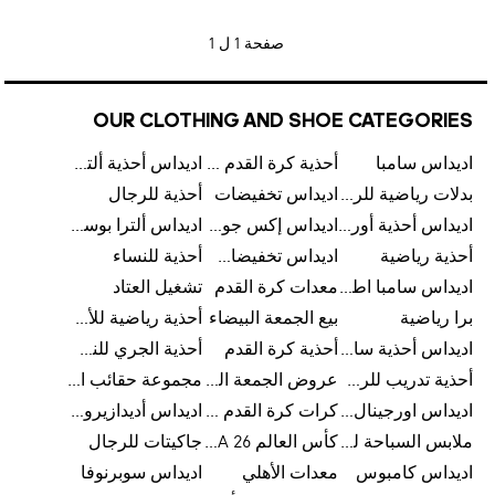
صفحة
1 ل 1
OUR CLOTHING AND SHOE CATEGORIES
اديداس سامبا
أحذية كرة القدم للرجال
اديداس أحذية ألترا بوست للرجال
بدلات رياضية للرجال
اديداس تخفيضات
أحذية للرجال
اديداس أحذية أورجينالز
اديداس إكس جود بيلينغهام
اديداس ألترا بوست
أحذية رياضية
اديداس تخفيضات للأطفال
أحذية للنساء
اديداس سامبا اطفال
معدات كرة القدم
تشغيل العتاد
برا رياضية
بيع الجمعة البيضاء
أحذية رياضية للأطفال
اديداس أحذية سامبا للنساء
أحذية كرة القدم
أحذية الجري للنساء
أحذية تدريب للرجال
عروض الجمعة البيضاء للرجال
مجموعة حقائب الظهر
اديداس اورجينال ملابس
كرات كرة القدم للرجال
اديداس أديدازيرو معدات الجري
ملابس السباحة للرجال
كأس العالم FIFA 26™
جاكيتات للرجال
اديداس كامبوس
معدات الأهلي
اديداس سوبرنوفا