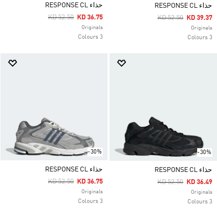
حذاء RESPONSE CL
حذاء RESPONSE CL
Price Reduced From
To
KD 52.50
KD 36.75
Price Reduced Fro
To
KD 52.50
KD 39.37
Originals
Originals
3 Colours
3 Colours
-30%
-30%
حذاء RESPONSE CL
حذاء RESPONSE CL
Price Reduced From
To
KD 52.50
KD 36.75
Price Reduced Fro
To
KD 52.50
KD 36.49
Originals
Originals
3 Colours
3 Colours