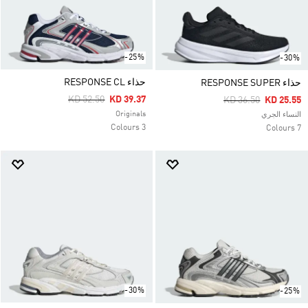
-25%
-30%
حذاء RESPONSE CL
حذاء RESPONSE SUPER
Price Reduced From
To
KD 52.50
KD 39.37
Price Reduced Fro
To
KD 36.50
KD 25.55
Originals
النساء الجري
3 Colours
7 Colours
-30%
-25%