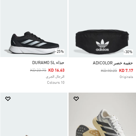
-25%
-30%
حذاء DURAMO SL
حقيبة خصر ADICOLOR
Price Reduced From
To
KD 23.75
KD 16.63
Price Reduced Fr
To
KD 10.25
KD 7.17
الرجال الجري
Originals
10 Colours