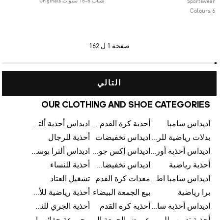
شباب 8-16 سنوات Originals
Sportswear
6 Colours
صفحة
1 ل 162
التالي
OUR CLOTHING AND SHOE CATEGORIES
اديداس سامبا
أحذية كرة القدم للرجال
اديداس أحذية ألترا بوست للرجال
بدلات رياضية للرجال
اديداس تخفيضات
أحذية للرجال
اديداس أحذية أورجينالز
اديداس إكس جود بيلينغهام
اديداس ألترا بوست
أحذية رياضية
اديداس تخفيضات للأطفال
أحذية للنساء
اديداس سامبا اطفال
معدات كرة القدم
تشغيل العتاد
برا رياضية
بيع الجمعة البيضاء
أحذية رياضية للأطفال
اديداس أحذية سامبا للنساء
أحذية كرة القدم
أحذية الجري للنساء