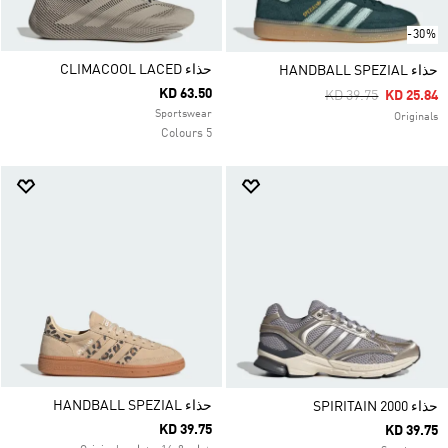
-30%
حذاء CLIMACOOL LACED
حذاء HANDBALL SPEZIAL
KD 63.50
Price Reduced Fro
To
KD 39.75
KD 25.84
Sportswear
Originals
5 Colours
حذاء HANDBALL SPEZIAL
حذاء SPIRITAIN 2000
KD 39.75
KD 39.75