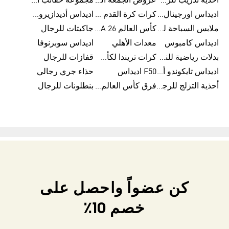
أحذية تدريب للرجال
عروض الجمعة البيضاء للرجال
مجموعة حقائب الظهر
اديداس اورجينال ملابس
كرات كرة القدم للرجال
اديداس أديدازيرو معدات الجري
ملابس السباحة للرجال
كأس العالم FIFA 26™
جاكيتات للرجال
اديداس كامبوس
معدات الأهلي
اديداس سوبرنوفا
بدلات رياضية للنساء
كرات تريندا لكأس العالم FIFA 26™
قفازات للرجال
اديداس تايكوندو أورجنالز
F50 اديداس
حذاء جري رجالي
أحذية التزلج للرجال
فرق كأس العالم FIFA 26™
بنطلونات للرجال
كن عضواً واحصل على
خصم 10٪