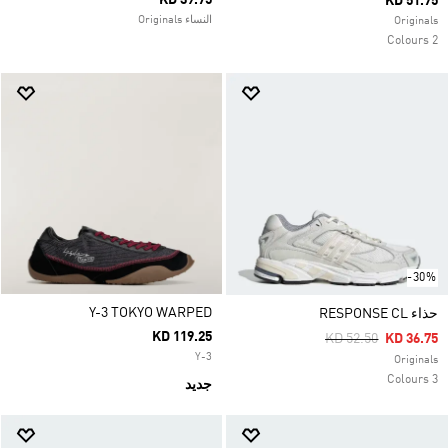
KD 39.75
KD 51.75
النساء Originals
Originals
2 Colours
-30%
Y-3 TOKYO WARPED
حذاء RESPONSE CL
KD 119.25
Price Reduced Fro
To
KD 52.50
KD 36.75
Y-3
Originals
3 Colours
جديد