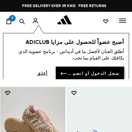
ا
Pause
FREE RETURNS
promotion
rotation
0
الرجال
أصبح عضواً للحصول على مزايا ADICLUB
رجال
أطلق العنان لأفضل ما في أديداس - برنامج عضوية الذي
(7741)
يكافئك على القيام بما تحب.
فلتر و صنف
صور كبيرة
سجل الدخول أو انضم الآن
أغلق