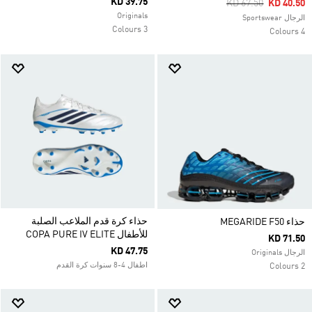
KD 39.75
Price Reduced Fro
To
KD 67.50
KD 40.50
Originals
الرجال Sportswear
3 Colours
4 Colours
حذاء كرة قدم الملاعب الصلبة
حذاء MEGARIDE F50
للأطفال COPA PURE IV ELITE
KD 71.50
KD 47.75
الرجال Originals
اطفال 4-8 سنوات كرة القدم
2 Colours