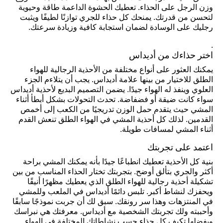
وزن الرجل على الحذاء. تعطيك الحشوة الداعمة طاقة وحيوية
لتحسن من قدرتك. يمنحك كل حذاء للجري توازنًا لطيفًا ويثبت
رجليك على الوسادة لضمان استجابة كافية وزيادة سرعتك.
.
اختر حذاءك من أديداس
يمكنك العثور على أنواع مختلفة من الأحذية الرجالية للهواء
الطلق للاختيار من بينها علامة أديداس. يجب أن يتلاءم الجزء
العلوي وينفذ له الهواء جيدًا. يضمن التصميم البديع لأحذية أديداس
سواء كانت ضيقة أو فضفاضة. تحدث التحولات بشكل أبطأ أثناء
المشي حيث يتقدم حمل الوزن تدريجيًا من الكعب إلى أخمص
القدمين. لذلك كل أحذية المشي في الهواء الطلق تنعش القدم
أثناء المشي لمسافات طويلة.
اعتمد على تجربتك
بنية كل الأحذية تعطيك انطباعًا جيدًا بأنه يمكنك المشي براحة
أكثر والجري بتألق أوضح. بتجربتك تختار الحذاء المناسب من بين
تشكيلة أحذية رجالية للهواء الطلق الذي يعطيك مظهرًا أنيقًا
ويحفزك لنشاط أكبر. تلبس دائمًا أديداس في الملعب وللمشي
في المنتزهات وهذا سر رونقك. سبق لك أن جربت نموذجًا سابقًا
وأحببته ولك تجربتك الشخصية مع أديداس. معرفتك هي نبراسك
وبفضلها تكيف كل حذاء حسب نشاطاتك المختلفة في الهواء