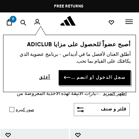
ا
Pause
FREE RETURNS
promotion
rotation
0
الرجال
أحذية
الهواء الطلق
أصبح عضواً للحصول على مزايا ADICLUB
أحذية وأحذية المشي في الهواء
أطلق العنان لأفضل ما في أديداس - برنامج عضوية الذي
يكافئك على القيام بما تحب.
الطلق للرجال
(62)
سجل الدخول أو انضم الآن
أغلق
تشتهر الأحذية الرجالية للهواء الطلق من أديداس بالراحة
والجودة والحياة العصرية. يمكن أن تساعدك المجموعة
أظهر المزيد
الواسعة من الخيارات الأنيقة لهذه الأحذية المعروضة من
أديداس في اختيار أكثر الأحذية عصرية لمظهرك.
فلتر و صنف
صور كبيرة