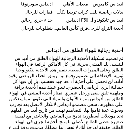
اديداس كامبوس
معدات الأهلي
اديداس سوبرنوفا
بدلات رياضية للنساء
كرات تريندا لكأس العالم FIFA 26™
قفازات للرجال
اديداس تايكوندو أورجنالز
F50 اديداس
حذاء جري رجالي
أحذية التزلج للرجال
فرق كأس العالم FIFA 26™
بنطلونات للرجال
أحذية رجالية للهواء الطلق من أديداس
تم تصميم تشكيلة الأحذية الرجالية للهواء الطلق من أديداس
ليتسنى لك المشي بحرية. في كل الأماكن الرائعة في الهواء
الطلق وعلى الممرات الصعبة. تتميز هذه الأحذية بتكنولوجيا
ثورية بالإضافة إلى تصميم يجمع بين رونق الحذاء الرياضي وقوة
أدائه. لن تحصل على أحذية أداءها جيد فحسب، بل إن فيها كل
جمالية الزي الرياضي الحضري. تبدو عليك هذه الأحذية براقة
وملهمة تليق بفتى ورجل عصري. تمتاز أحذية المشي في الهواء
الطلق من أديداس بتنوع الألوان والمواد التي تكونها مما ينعكس
على مظهرها. سعى مصممو اديداس لابتكار الأفضل بعد تجارب
وبحوث عدة قاموا بها. التصاميم نهلت من تاريخ أديداس الملهم.
تجد موديلات أسطورية تدمج بين الماضي والحاضر مع لمسة
صغيرة تعطي الطابع الأصلي للمنتج. أحذية الجري في الهواء
الطلق خفيفة لدرجة أنك لا تحس بها مطلقًا. صممت بدقة لتوزع