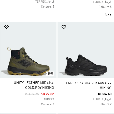
الرجال TERREX
الرجال TERREX
5 Colours
5 Colours
جديد
-30%
حذاء UNITY LEATHER MID
حذاء TERREX SKYCHASER AX5
COLD.RDY HIKING
HIKING
Price Reduced From
To
KD 39.75
KD 27.82
KD 36.50
الرجال TERREX
TERREX
2 Colours
2 Colours