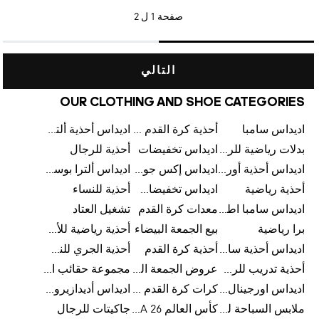
صفحة
1 ل 2
التالي
OUR CLOTHING AND SHOE CATEGORIES
اديداس سامبا
أحذية كرة القدم للرجال
اديداس أحذية ألترا بوست للرجال
بدلات رياضية للرجال
اديداس تخفيضات
أحذية للرجال
اديداس أحذية أورجينالز
اديداس إكس جود بيلينغهام
اديداس ألترا بوست
أحذية رياضية
اديداس تخفيضات للأطفال
أحذية للنساء
اديداس سامبا اطفال
معدات كرة القدم
تشغيل العتاد
برا رياضية
بيع الجمعة البيضاء
أحذية رياضية للأطفال
اديداس أحذية سامبا للنساء
أحذية كرة القدم
أحذية الجري للنساء
أحذية تدريب للرجال
عروض الجمعة البيضاء للرجال
مجموعة حقائب الظهر
اديداس اورجينال ملابس
كرات كرة القدم للرجال
اديداس أديدازيرو معدات الجري
ملابس السباحة للرجال
كأس العالم FIFA 26™
جاكيتات للرجال