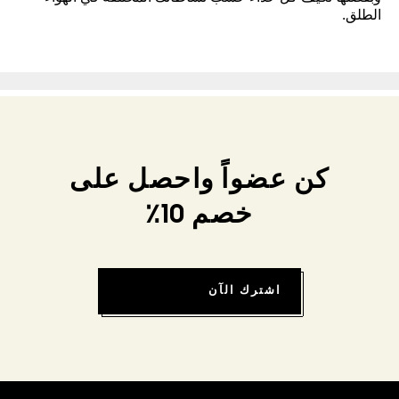
الطلق.
كن عضواً واحصل على
خصم 10٪
اشترك الآن