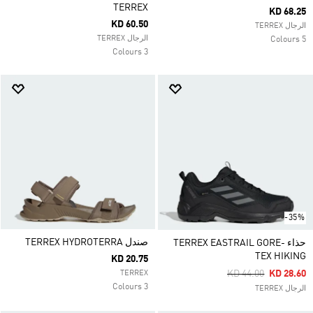
TERREX
KD 68.25
KD 60.50
الرجال TERREX
الرجال TERREX
5 Colours
3 Colours
-35%
صندل TERREX HYDROTERRA
حذاء TERREX EASTRAIL GORE-
TEX HIKING
KD 20.75
Price Reduced Fro
To
KD 44.00
KD 28.60
TERREX
3 Colours
الرجال TERREX