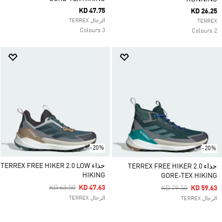
KD 47.75
KD 26.25
الرجال TERREX
TERREX
3 Colours
2 Colours
-20%
-20%
حذاء TERREX FREE HIKER 2.0 LOW
حذاء TERREX FREE HIKER 2.0
HIKING
GORE-TEX HIKING
Price Reduced From
To
KD 63.50
KD 47.63
Price Reduced Fro
To
KD 79.50
KD 59.63
الرجال TERREX
الرجال TERREX