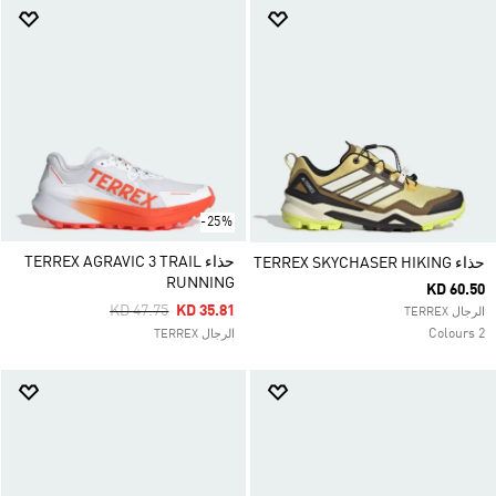
-25%
حذاء TERREX AGRAVIC 3 TRAIL
حذاء TERREX SKYCHASER HIKING
RUNNING
KD 60.50
Price Reduced From
To
KD 47.75
KD 35.81
الرجال TERREX
2 Colours
الرجال TERREX