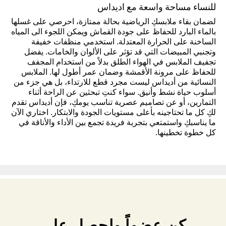
للنساء مساحة واسعة مع اديداس
لضمان بقاء ملابسكِ الرياضية بحالة ممتازة، احرصي على غسلها
بالماء البارد للحفاظ على جودة القماش ويمكن اللجوء الى المياه
الساخنة على الحرارة المعتدلة. استخدمي منظفات خفيفة
وتجنبي المبيضات التي قد تؤثر على الألوان والخامات. يفضل
تجفيف الملابس في الهواء الطلق بدلاً من استخدام المجفف
للحفاظ على مرونة الأقمشة وضمان عمر أطول لها. الملابس
النسائية من أديداس ليست مجرد قطع للارتداء، بل هي جزء من
أسلوب حياة نشط وأنيق. سواء كنتِ تبحثين عن الراحة أثناء
التمارين، أو عن تصاميم عصرية تناسب يومكِ، فإن أديداس تقدم
لكِ كل ما تحتاجينه بأعلى مستويات الجودة والابتكار. اختاري الآن
ما يناسبكِ واستمتعي بتجربة فريدة تجمع بين الأداء والأناقة في
كل خطوة تخطينها.