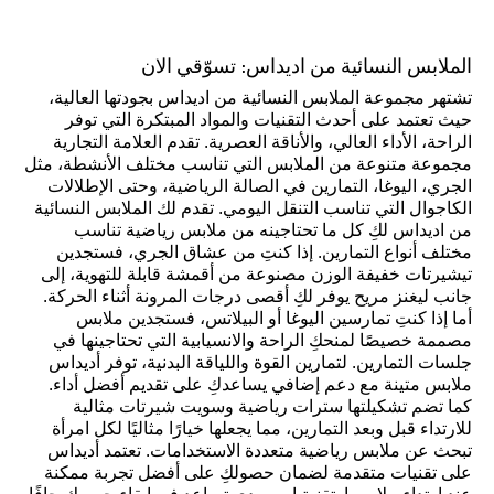
الملابس النسائية من اديداس: تسوّقي الان
تشتهر مجموعة الملابس النسائية من اديداس بجودتها العالية،
حيث تعتمد على أحدث التقنيات والمواد المبتكرة التي توفر
الراحة، الأداء العالي، والأناقة العصرية. تقدم العلامة التجارية
مجموعة متنوعة من الملابس التي تناسب مختلف الأنشطة، مثل
الجري، اليوغا، التمارين في الصالة الرياضية، وحتى الإطلالات
الكاجوال التي تناسب التنقل اليومي. تقدم لك الملابس النسائية
من اديداس لكِ كل ما تحتاجينه من ملابس رياضية تناسب
مختلف أنواع التمارين. إذا كنتِ من عشاق الجري، فستجدين
تيشيرتات خفيفة الوزن مصنوعة من أقمشة قابلة للتهوية، إلى
جانب ليغنز مريح يوفر لكِ أقصى درجات المرونة أثناء الحركة.
أما إذا كنتِ تمارسين اليوغا أو البيلاتس، فستجدين ملابس
مصممة خصيصًا لمنحكِ الراحة والانسيابية التي تحتاجينها في
جلسات التمارين. لتمارين القوة واللياقة البدنية، توفر أديداس
ملابس متينة مع دعم إضافي يساعدكِ على تقديم أفضل أداء.
كما تضم تشكيلتها سترات رياضية وسويت شيرتات مثالية
للارتداء قبل وبعد التمارين، مما يجعلها خيارًا مثاليًا لكل امرأة
تبحث عن ملابس رياضية متعددة الاستخدامات. تعتمد أديداس
على تقنيات متقدمة لضمان حصولكِ على أفضل تجربة ممكنة