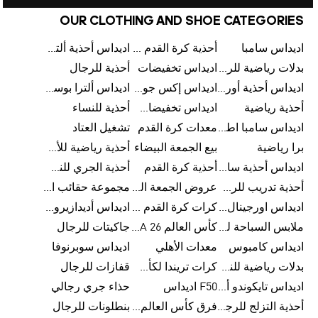
OUR CLOTHING AND SHOE CATEGORIES
اديداس سامبا
أحذية كرة القدم للرجال
اديداس أحذية ألترا بوست للرجال
بدلات رياضية للرجال
اديداس تخفيضات
أحذية للرجال
اديداس أحذية أورجينالز
اديداس إكس جود بيلينغهام
اديداس ألترا بوست
أحذية رياضية
اديداس تخفيضات للأطفال
أحذية للنساء
اديداس سامبا اطفال
معدات كرة القدم
تشغيل العتاد
برا رياضية
بيع الجمعة البيضاء
أحذية رياضية للأطفال
اديداس أحذية سامبا للنساء
أحذية كرة القدم
أحذية الجري للنساء
أحذية تدريب للرجال
عروض الجمعة البيضاء للرجال
مجموعة حقائب الظهر
اديداس اورجينال ملابس
كرات كرة القدم للرجال
اديداس أديدازيرو معدات الجري
ملابس السباحة للرجال
كأس العالم FIFA 26™
جاكيتات للرجال
اديداس كامبوس
معدات الأهلي
اديداس سوبرنوفا
بدلات رياضية للنساء
كرات تريندا لكأس العالم FIFA 26™
قفازات للرجال
اديداس تايكوندو أورجنالز
F50 اديداس
حذاء جري رجالي
أحذية التزلج للرجال
فرق كأس العالم FIFA 26™
بنطلونات للرجال