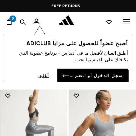
ا
Pause
FREE DELIVERY OVER 35 KWD
FREE RETURNS
promotion
rotation
0
جديد
جديد للنساء
ملابس
أصبح عضواً للحصول على مزايا ADICLUB
ملابس
أطلق العنان لأفضل ما في أديداس - برنامج عضوية الذي
(1196)
يكافئك على القيام بما تحب.
فلتر و صنف
صور كبيرة
سجل الدخول أو انضم الآن
أغلق