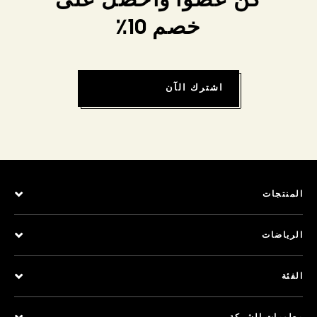
كن عضواً واحصل على
خصم 10٪
اشترك الآن
المنتجات
الرياضات
الفئة