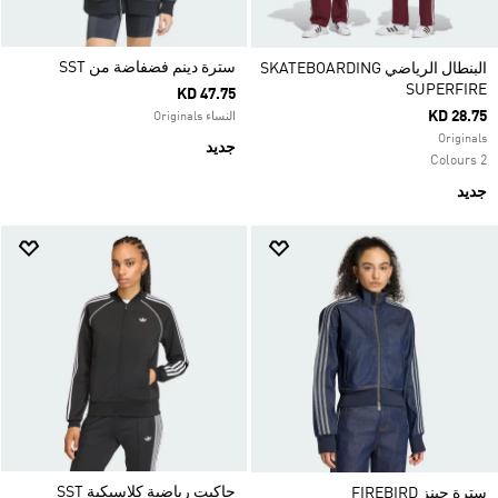
سترة دينم فضفاضة من SST
البنطال الرياضي SKATEBOARDING
SUPERFIRE
KD 47.75
KD 28.75
النساء Originals
Originals
جديد
2 Colours
جديد
جاكيت رياضية كلاسيكية SST
سترة جينز FIREBIRD