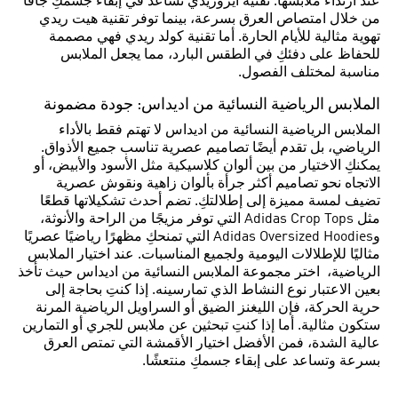
عند ارتداء ملابسها. تقنية ايروريدي تساعد في إبقاء جسمكِ جافًا
من خلال امتصاص العرق بسرعة، بينما توفر تقنية هيت ريدي
تهوية مثالية للأيام الحارة. أما تقنية كولد ريدي فهي مصممة
للحفاظ على دفئكِ في الطقس البارد، مما يجعل الملابس
مناسبة لمختلف الفصول.
الملابس الرياضية النسائية من اديداس: جودة مضمونة
الملابس الرياضية النسائية من اديداس لا تهتم فقط بالأداء
الرياضي، بل تقدم أيضًا تصاميم عصرية تناسب جميع الأذواق.
يمكنكِ الاختيار من بين ألوان كلاسيكية مثل الأسود والأبيض، أو
الاتجاه نحو تصاميم أكثر جرأة بألوان زاهية ونقوش عصرية
تضيف لمسة مميزة إلى إطلالتكِ. تضم أحدث تشكيلاتها قطعًا
مثل Adidas Crop Tops التي توفر مزيجًا من الراحة والأنوثة،
وAdidas Oversized Hoodies التي تمنحكِ مظهرًا رياضيًا عصريًا
مثاليًا للإطلالات اليومية ولجميع المناسبات. عند اختيار الملابس
الرياضية، اختر مجموعة الملابس النسائية من اديداس حيث تأخذ
بعين الاعتبار نوع النشاط الذي تمارسينه. إذا كنتِ بحاجة إلى
حرية الحركة، فإن الليغنز الضيق أو السراويل الرياضية المرنة
ستكون مثالية. أما إذا كنتِ تبحثين عن ملابس للجري أو التمارين
عالية الشدة، فمن الأفضل اختيار الأقمشة التي تمتص العرق
بسرعة وتساعد على إبقاء جسمكِ منتعشًا.