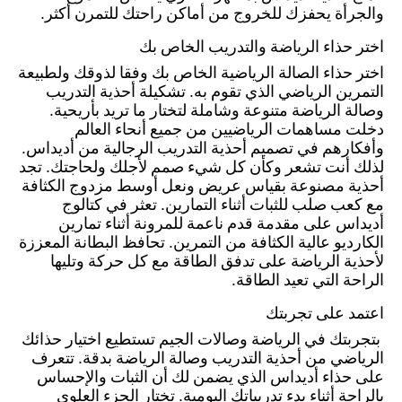
والجرأة يحفزك للخروج من أماكن راحتك للتمرن أكثر.
اختر حذاء الرياضة والتدريب الخاص بك
اختر حذاء الصالة الرياضية الخاص بك وفقا لذوقك ولطبيعة
التمرين الرياضي الذي تقوم به. تشكيلة أحذية التدريب
وصالة الرياضة متنوعة وشاملة لتختار ما تريد بأريحية.
دخلت مساهمات الرياضيين من جميع أنحاء العالم
وأفكارهم في تصميم أحذية التدريب الرجالية من أديداس.
لذلك أنت تشعر وكأن كل شيء صمم لأجلك ولحاجتك. تجد
أحذية مصنوعة بقياس عريض ونعل أوسط مزدوج الكثافة
مع كعب صلب للثبات أثناء التمارين. تعثر في كتالوج
أديداس على مقدمة قدم ناعمة للمرونة أثناء تمارين
الكارديو عالية الكثافة من التمرين. تحافظ البطانة المعززة
لأحذية الرياضة على تدفق الطاقة مع كل حركة وتليها
الراحة التي تعيد الطاقة.
اعتمد على تجربتك
بتجربتك في الرياضة وصالات الجيم تستطيع اختيار حذائك
الرياضي من أحذية التدريب وصالة الرياضة بدقة. تتعرف
على حذاء أديداس الذي يضمن لك أن الثبات والإحساس
بالراحة أثناء بدء تدريباتك اليومية. تختار الجزء العلوي