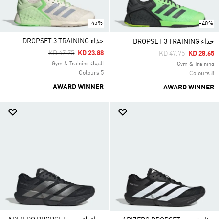
-45%
-40%
حذاء DROPSET 3 TRAINING
حذاء DROPSET 3 TRAINING
Price Reduced From
To
KD 47.75
KD 23.88
Price Reduced Fro
To
KD 47.75
KD 28.65
النساء Gym & Training
Gym & Training
5 Colours
8 Colours
AWARD WINNER
AWARD WINNER