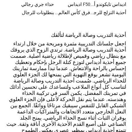
اديداس تايكوندو أورجنالز
F50 اديداس
حذاء جري رجالي
أحذية التزلج للرجال
فرق كأس العالم FIFA 26™
بنطلونات للرجال
أحذية التدريب وصالة الرياضة لتألقك
اجعل جلساتك التدريبية مثمرة ومريحة من خلال ارتداء
أحذية التدريب وصالة الرياضة. ترتدي الزوج الذي يروقك
مع بنطال رياضي وقميص لإطلالة رياضية أصلية. صممت
جميع أحذية أديداس لتوزع كتلة الرجل بإحكام وتعطيك
إحساس بالراحة والانتعاش. عندما تبدأ ممارسة تمارينك
اليومية تشعر بوقع التهوية التي يمنحها لك الجزء العلوي
للحذاء الرياضي. صُممت أحذية التدريب وصالة الرياضة
لتناسب كل أنواع الملاعب ولتساعدك على تحسين أدائك
في تمرينك المفضل. يكمن السر في تركيبة الحذاء
وهندسته. عندما يتم نقل الحركة لأعلى فإن الجزء العلوي
الشبكي القابل للتنفس سيبقيك مرتاحًا وواثقًا. الجمع بين
النعل الخارجي متعدد الاتجاهات والمتراكبات الداعمة
يوفران الثبات أثناء نسج الحذاء الرياضي. يمنح الجلد
الصناعي على أصبع القدم الأحذية الأخرى أناقة وثقة. حيث
تتمتع أحذية أديداس بمظهر عصري يعكس الطموح