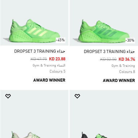
-45%
-30%
حذاء DROPSET 3 TRAINING
حذاء DROPSET 3 TRAINING
Price Reduced From
To
KD 47.75
KD 23.88
Price Reduced Fro
To
KD 52.50
KD 36.74
النساء Gym & Training
Gym & Training
5 Colours
8 Colours
AWARD WINNER
AWARD WINNER