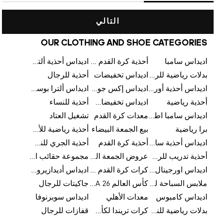
التالي
OUR CLOTHING AND SHOE CATEGORIES
اديداس سامبا
أحذية كرة القدم للرجال
اديداس أحذية ألترا بوست للرجال
بدلات رياضية للرجال
اديداس تخفيضات
أحذية للرجال
اديداس أحذية أورجينالز
اديداس إكس جود بيلينغهام
اديداس ألترا بوست
أحذية رياضية
اديداس تخفيضات للأطفال
أحذية للنساء
اديداس سامبا اطفال
معدات كرة القدم
تشغيل العتاد
برا رياضية
بيع الجمعة البيضاء
أحذية رياضية للأطفال
اديداس أحذية سامبا للنساء
أحذية كرة القدم
أحذية الجري للنساء
أحذية تدريب للرجال
عروض الجمعة البيضاء للرجال
مجموعة حقائب الظهر
اديداس اورجينال ملابس
كرات كرة القدم للرجال
اديداس أديدازيرو معدات الجري
ملابس السباحة للرجال
كأس العالم FIFA 26™
جاكيتات للرجال
اديداس كامبوس
معدات الأهلي
اديداس سوبرنوفا
بدلات رياضية للنساء
كرات تريندا لكأس العالم FIFA 26™
قفازات للرجال