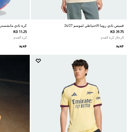
قميص نادي روما الاحتياطي لموسم 26/27
كرة نادي مانشستر ي
KD 11.25
KD 39.75
الرجال كرة القدم
كرة القدم
جديد
جديد