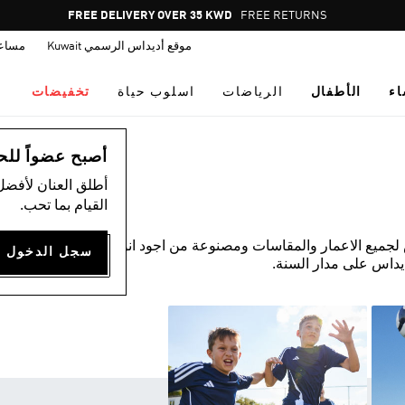
Pause
FREE RETURNS
promotion
موقع أديداس الرسمي Kuwait
مساع
rotation
اء
الأطفال
الرياضات
اسلوب حياة
تخفيضات
أصبح عضواً للحصول
أطلق العنان لأفضل
القيام بما تحب.
لجميع الاعمار والمقاسات ومصنوعة من اجود انواع الانسجة.
يداس على مدار السنة.