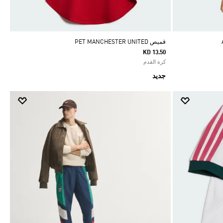
قميص PET MANCHESTER UNITED
KD 13.50
كرة القدم
جديد