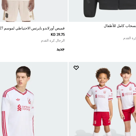
قميص أورلاندو بايرتس الاحتياطي لموسم 26/27
KD 39.75
الرجال كرة القدم
جديد