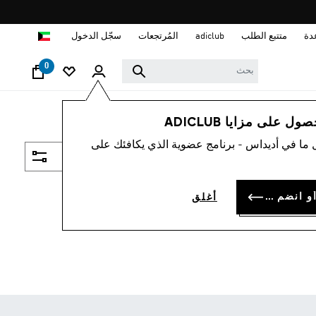
ا
دة
متتبع الطلب
adiclub
المُرتجعات
سجّل الدخول
0
 على مزايا ADICLUB
 ما في أديداس - برنامج عضوية الذي يكافئك على
فلتر و صنف
سجل الدخول أو انضم الآن
أغلق