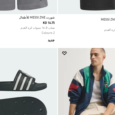
شورت MESSI ZNE للأطفال
KD 16.75
Selected
شباب 8-16 سنوات كرة القدم
2 Colours
جديد