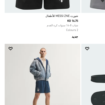
شورت MESSI ZNE للأطفال
KD 16.75
Selected
شباب 8-16 سنوات كرة القدم
2 Colours
جديد