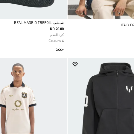
شبشب REAL MADRID TREFOIL
KD 20.00
Selected
كرة القدم
4 Colours
جديد