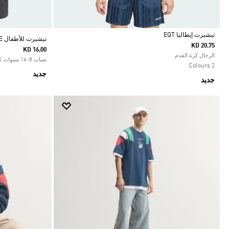
تيشيرت إيطاليا EQT
تيشيرت للأطفال MESSI ZNE
KD 20.75
KD 16.00
Selected
الرجال كرة القدم
شباب 8-16 سنوات كرة القدم
2 Colours
جديد
جديد