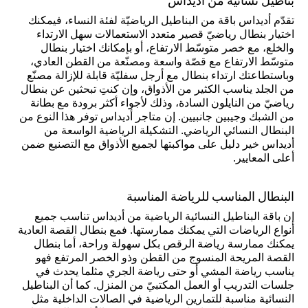
بناطيل نسائيّة من أديداس
تقدّم أديداس باقة من البناطيل الرياضيّة لفئة النساء، فيمكنك
اختيار بنطال رياضيّ قصير متعدد الاستعمالات سهل الارتداء
والخلع، مع خصر متوسّط الارتفاع، أو بإمكانك اختيار بنطال
متوسّط الارتفاع مع قصّة واسعة ومصنّعة من القطن العادي،
وباستطاعتك ارتداء بنطال مع أرجل سفليّة قابلة للإزالة مصنّع
من الجلد يناسب الكثير من الأذواق، وإن كنتِ تبحثين عن بنطال
رياضيّ من النايلون السادة، وذلك لأجواء أكثر برودة مع بطانة
من الشبك وجيبين جانبيين. إن متاجر أديداس توفر هذا النوع من
البنطال النسائي الرياضي. التشكيلة الرياضية الواسعة من
أديداس خير دليل على مواكبتها لجميع الأذواق مع التصنيع ضمن
أعلى المعايير.
البنطال المناسب للرياضة المناسبة
إن باقة البناطيل النسائية الرياضية من أديداس تناسب جميع
أنواع الرياضات التي يمكنك ممارستها. فمع بنطال القصة العادية
يمكنك ممارسة رياضة الرقص بكل سهولة وراحة، أما بنطال
القصة المريحة المنسوج من القطن وذو الخصر المرتفع فهو
يناسب رياضة المشي أو حتى رياضة الجري مثلما يحدث في
جلسات التدريب أو العمل المكتبيّ من المنزل. كما أن البناطيل
النسائية مناسبة للتمارين الرياضية في الصالات الداخلية مثل