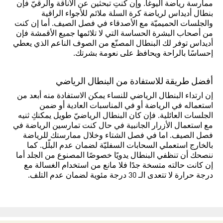
ممارسة رياضة اليوغا. وإن كنتِ تبحثين عن الأناقة والرقيّ فإن
بنطال أديداس لرياضة كرة السلة ملائم للأجواء الراقية
والجلسات الحميميّة مع الأصدقاء في فصل الصيف. أما إن كنت
من أصحاب البشرة الحساسة التي لا تلائمها جميع الأقمشة فإن
أديداس توفر لك البنطال المصنّع من الصوف الناعم الذي يعطي
إحساسًا بالراحة ويحافظ على نعومة بشرتك.
أفضل طريقة للاستفادة من البنطال الرياضي
إن ارتداء البنطال الرياضي للنساء يمكن الاستفادة منه أبعد من
استعماله في الرياضة أو في المناسبات العادية أو ضمن
الجلسات العائلية. فإن كان البنطال الرياضيّ طويل يمكنكِ ثنيه
مع استعمال الأزرار الجانبية في حال كنت تمارسين الرياضة في
فصل الصيف. اما في فصل الشتاء وخلال ممارستك للرياضة
بالخارج استعملي السحابات السفليّة لضمان عدم البلّل. كما
ننصحك أن تنظفي البنطال يدويًا خصوصًا المصنوع من الجلد أما
إن كانت حالته متسخة جدًا فلا مانع من استخدام الغسالة مع
درجة حرارة لا تتعدى الـ 30 درجة مئوية لضمان عدم التلف.