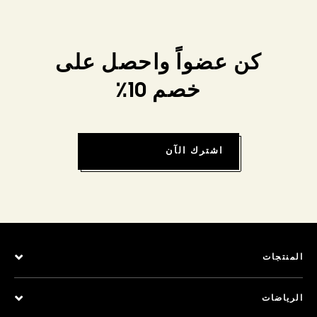
كن عضواً واحصل على
خصم 10٪
اشترك الآن
المنتجات
الرياضات