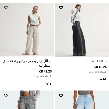
بنطال جينز بخصر مرتفع وقصّة ساق
WL PNT D
أسطوانية
KD 42.25
KD 42.25
النساء Originals
النساء Originals
جديد
جديد