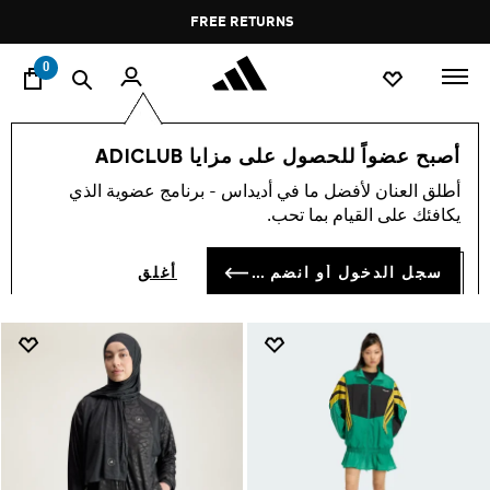
ا
Pause
FREE RETURNS
promotion
rotation
0
Modestwear
النساء
ملابس
أصبح عضواً للحصول على مزايا ADICLUB
ملابس متواضعة
أطلق العنان لأفضل ما في أديداس - برنامج عضوية الذي
(319)
يكافئك على القيام بما تحب.
فلتر و صنف
صور كبيرة
سجل الدخول أو انضم الآن
أغلق