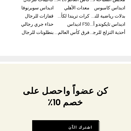
ملابس السباحة للرجال
كأس العالم FIFA 26™
جاكيتات للرجال
اديداس كامبوس
معدات الأهلي
اديداس سوبرنوفا
بدلات رياضية للنساء
كرات تريندا لكأس العالم FIFA 26™
قفازات للرجال
اديداس تايكوندو أورجنالز
F50 اديداس
حذاء جري رجالي
أحذية التزلج للرجال
فرق كأس العالم FIFA 26™
بنطلونات للرجال
كن عضواً واحصل على
خصم 10٪
اشترك الآن