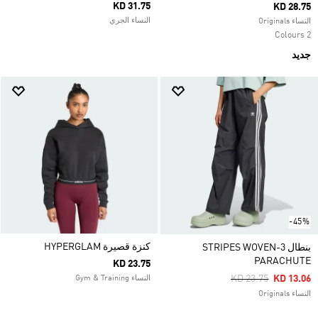
KD 31.75
KD 28.75
النساء الجري
النساء Originals
2 Colours
جديد
-45%
كنزة قصيرة HYPERGLAM
بنطال 3-STRIPES WOVEN
PARACHUTE
KD 23.75
Price Reduced Fro
To
KD 23.75
KD 13.06
النساء Gym & Training
النساء Originals