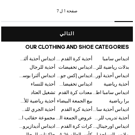
صفحة
1 ل 7
التالي
OUR CLOTHING AND SHOE CATEGORIES
اديداس سامبا
أحذية كرة القدم للرجال
اديداس أحذية ألترا بوست للرجال
بدلات رياضية للرجال
اديداس تخفيضات
أحذية للرجال
اديداس أحذية أورجينالز
اديداس إكس جود بيلينغهام
اديداس ألترا بوست
أحذية رياضية
اديداس تخفيضات للأطفال
أحذية للنساء
اديداس سامبا اطفال
معدات كرة القدم
تشغيل العتاد
برا رياضية
بيع الجمعة البيضاء
أحذية رياضية للأطفال
اديداس أحذية سامبا للنساء
أحذية كرة القدم
أحذية الجري للنساء
أحذية تدريب للرجال
عروض الجمعة البيضاء للرجال
مجموعة حقائب الظهر
اديداس اورجينال ملابس
كرات كرة القدم للرجال
اديداس أديدازيرو معدات الجري