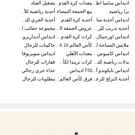
اديداس سامبا اطفال
معدات كرة القدم
تشغيل العتاد
برا رياضية
بيع الجمعة البيضاء
أحذية رياضية للأطفال
اديداس أحذية سامبا للنساء
أحذية كرة القدم
أحذية الجري للنساء
أحذية تدريب للرجال
عروض الجمعة البيضاء للرجال
مجموعة حقائب الظهر
اديداس اورجينال ملابس
كرات كرة القدم للرجال
اديداس أديدازيرو معدات الجري
ملابس السباحة للرجال
كأس العالم FIFA 26™
جاكيتات للرجال
اديداس كامبوس
معدات الأهلي
اديداس سوبرنوفا
بدلات رياضية للنساء
كرات تريندا لكأس العالم FIFA 26™
قفازات للرجال
اديداس تايكوندو أورجنالز
F50 اديداس
حذاء جري رجالي
أحذية التزلج للرجال
فرق كأس العالم FIFA 26™
بنطلونات للرجال