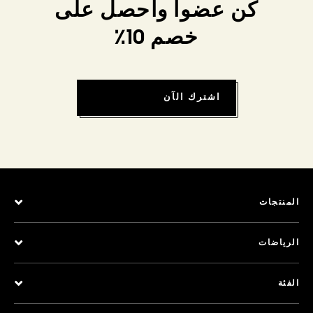
كن عضواً واحصل على
خصم 10٪
اشترك الآن
المنتجات
الرياضات
الفئة