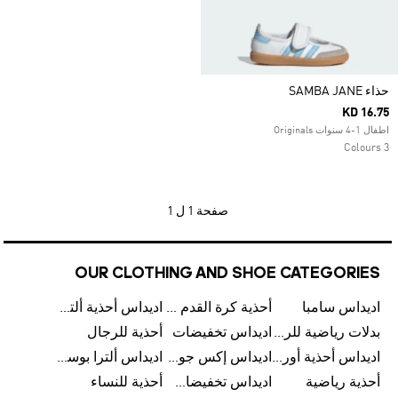
حذاء SAMBA JANE
KD 16.75
اطفال 1-4 سنوات Originals
3 Colours
صفحة
1 ل 1
OUR CLOTHING AND SHOE CATEGORIES
اديداس سامبا
أحذية كرة القدم للرجال
اديداس أحذية ألترا بوست للرجال
بدلات رياضية للرجال
اديداس تخفيضات
أحذية للرجال
اديداس أحذية أورجينالز
اديداس إكس جود بيلينغهام
اديداس ألترا بوست
أحذية رياضية
اديداس تخفيضات للأطفال
أحذية للنساء