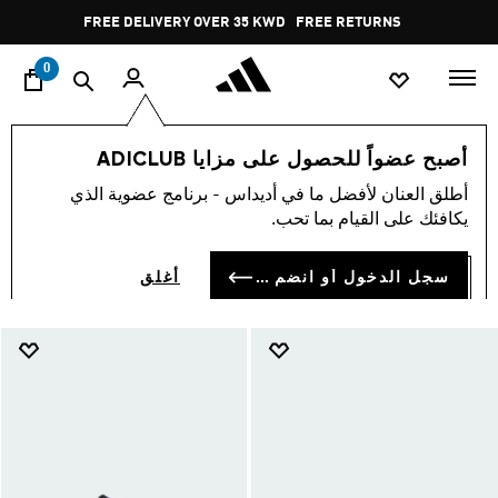
ا
Pause
FREE DELIVERY OVER 35 KWD
FREE RETURNS
promotion
rotation
0
الأطفال
جديد و شائع
سامبا
أصبح عضواً للحصول على مزايا ADICLUB
سامبا
أطلق العنان لأفضل ما في أديداس - برنامج عضوية الذي
(33)
يكافئك على القيام بما تحب.
فلتر و صنف
صور كبيرة
سجل الدخول أو انضم الآن
أغلق