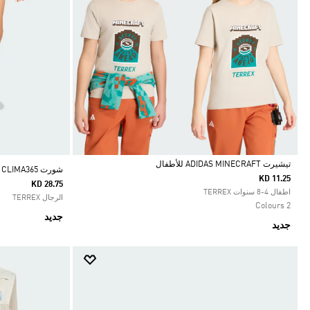
تيشيرت ADIDAS MINECRAFT للأطفال
شورت TERREX XPERIOR CLIMA365
KD 11.25
KD 28.75
Selected
اطفال 4-8 سنوات TERREX
الرجال TERREX
2 Colours
جديد
جديد