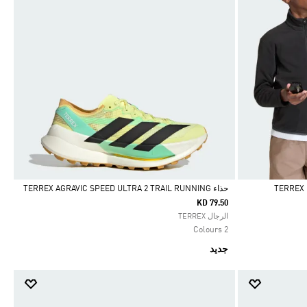
حذاء TERREX AGRAVIC SPEED ULTRA 2 TRAIL RUNNING
KD 79.50
Selected
الرجال TERREX
2 Colours
جديد