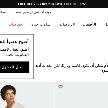
Pause
FREE RETURNS
promotion
موقع أديداس الرسمي Kuwait
مساع
rotation
اء
الأطفال
الرياضات
اسلوب حياة
تخفيضات
أصبح عضواً للحصول
أطلق العنان لأفضل
القيام بما تحب.
أم يمكن أن يكون قاسيًا وباردًا، لكن معدات أديداس