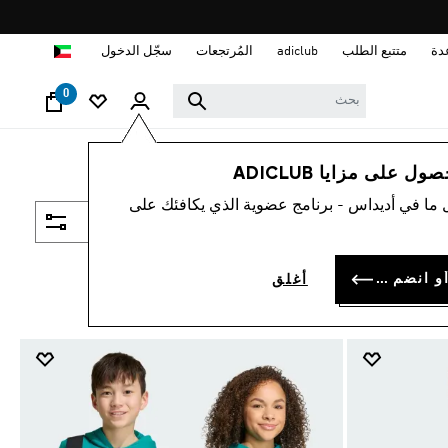
ا
دة
متتبع الطلب
adiclub
المُرتجعات
سجّل الدخول
0
 على مزايا ADICLUB
 ما في أديداس - برنامج عضوية الذي يكافئك على
فلتر و صنف
سجل الدخول أو انضم الآن
أغلق