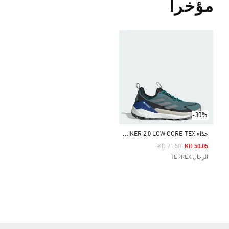
مؤخراً
-30%
ح
ذاء TERREX FREE HIKER 2.0 LOW GORE-TEX للمشي لمسافات طويلة
Price Reduced From
To
KD 71.50
KD 50.05
الرجال TERREX