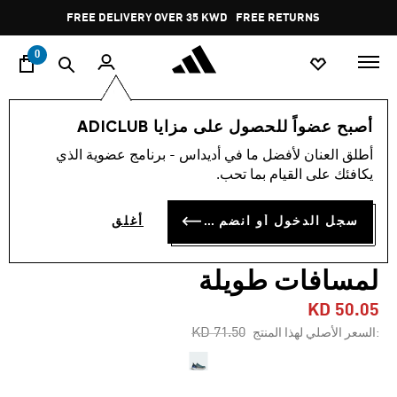
ا
Pause
FREE DELIVERY OVER 35 KWD
FREE RETURNS
promotion
rotation
0
الرجال
أحذية
أصبح عضواً للحصول على مزايا ADICLUB
أطلق العنان لأفضل ما في أديداس - برنامج عضوية الذي
-30%
يكافئك على القيام بما تحب.
حذاء TERREX FREE HIKER 2.0
سجل الدخول أو انضم الآن
أغلق
LOW GORE-TEX للمشي
لمسافات طويلة
KD 50.05
Price reduced from
to
KD 71.50
:السعر الأصلي لهذا المنتج