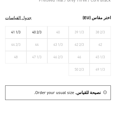
Preloved Teal / Grey Three / Core Black
اختر مقاس (EU)
جدول القياسات
41 1/3
40 2/3
40
39 1/3
38 2/3
44 2/3
44
43 1/3
42 2/3
42
48
47 1/3
46 2/3
46
45 1/3
50 2/3
49 1/3
نصيحة للقياس.
Order your usual size.