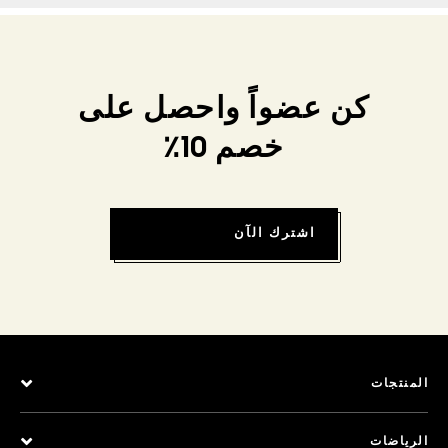
كن عضواً واحصل على
خصم 10٪
اشترك الآن
المنتجات
الرياضات