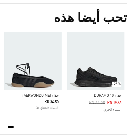
تحب أيضا هذه
-25%
حذاء DURAMO 10
حذاء TAEKWONDO MEI
KD 36.50
Price Reduced From
To
KD 26.25
KD 19.68
النساء Originals
النساء الجري