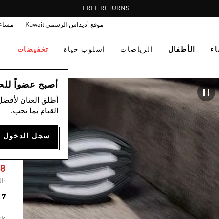
Pause
FREE DELIVERY OVER 35 KWD
FREE RETURNS
promotion
موقع أديداس الرسمي Kuwait
مساع
rotation
اء
الأطفال
الرياضات
اسلوب حياة
تخفيضات
ال
أصبح عضواً للحصول
أطلق العنان لأفضل
القيام بما تحب.
R
38
:ال
7 ألوان متوفرة