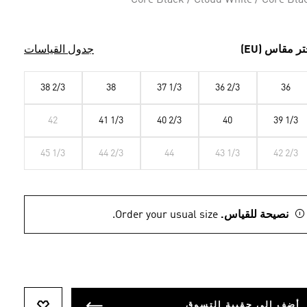
Core Black / Cloud White / Core Bla
تر مقاس (EU)
جدول القياسات
38 2/3
38
37 1/3
36 2/3
36
42
41 1/3
40 2/3
40
39 1/3
45 1/3
44 2/3
44
43 1/3
42 2/3
نصيحة للقياس.
Order your usual size.
أضف إلى حقيبة التسوق