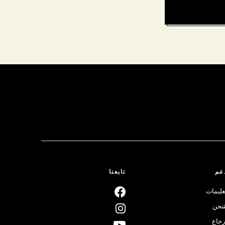
عم
تابعنا
عليمات
حن
رجاع