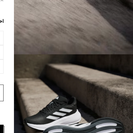
ck
اخ