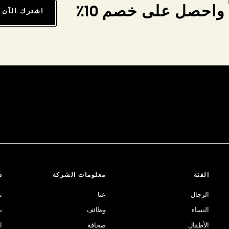
واحصل على خصم 10٪
اشترك الآن
الفئة
معلومات الشركة
د
الرجال
عنا
ت
النساء
وظائف
ش
الأطفال
صحافة
ا