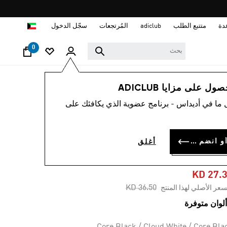
ا
دة
متتبع الطلب
adiclub
المُرتجعات
سجّل الدخول
0
نساء
أحذية
 على مزايا ADICLUB
 ما في أديداس - برنامج عضوية الذي يكافئك على
-20%
حذاء RESPONSE
سجل الدخول أو انضم الآن
أغلق
SUPE
KD 27.
Price reduced from
to
KD 36.50
سعر الأصلي لهذا المنتج