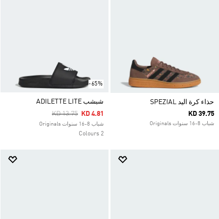
-65%
شبشب ADILETTE LITE
حذاء كرة اليد SPEZIAL
Price Reduced From
To
KD 13.75
KD 4.81
KD 39.75
شباب 8-16 سنوات Originals
شباب 8-16 سنوات Originals
2 Colours