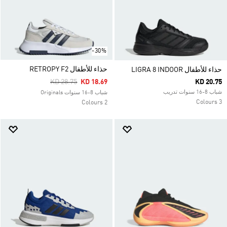
-30%
حذاء للأطفال RETROPY F2
حذاء للأطفال LIGRA 8 INDOOR
Price Reduced From
To
KD 28.75
KD 18.69
KD 20.75
شباب 8-16 سنوات تدريب
شباب 8-16 سنوات Originals
3 Colours
2 Colours