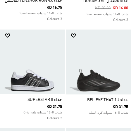
حذاء TENSAUR RUN 4.0 للناشئين
حذاء للأطفال DURAMO SL
KD 16.75
Price Reduced Fro
To
KD 20.00
KD 14.00
شباب 8-16 سنوات Sportswear
شباب 8-16 سنوات Sportswear
3 Colours
3 Colours
حذاء SUPERSTAR II
حذاء BELIEVE THAT 1 J
KD 31.75
KD 31.75
شباب 8-16 سنوات Originals
شباب 8-16 سنوات كرة السلة
2 Colours