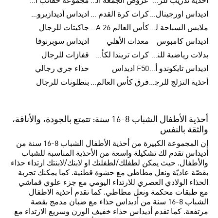
أحذية تدريب للرجال
عروض الجمعة البيضاء للرجال
مجموعة حقائب الظهر
اديداس اورجينال ملابس
كرات كرة القدم للرجال
اديداس أديدازيرو معدات الجري
ملابس السباحة للرجال
كأس العالم FIFA 26™
جاكيتات للرجال
اديداس كامبوس
معدات الأهلي
اديداس سوبرنوفا
بدلات رياضية للنساء
كرات تريندا لكأس العالم FIFA 26™
قفازات للرجال
اديداس تايكوندو أورجنالز
F50 اديداس
حذاء جري رجالي
أحذية التزلج للرجال
فرق كأس العالم FIFA 26™
بنطلونات للرجال
أحذية الأطفال الشباب 8-16 سنة: تتمتع بالجودة، والأناقة،
والثقة بالنفس
إن المجموعة الكبيرة من أحذية الأطفال الشباب 8-16 سنة من
أديداس تقدم لك تشكيلة واسعة من الأحذية المناسبة للشباب
والأطفال. حيث يمكن لطفلك/لطفلتك او لابنك/لابنتك ارتداء حذاء
بقصّة عاديّة ونعل مطاطي مع حشوة قطنية. كما يمكنك تجربة
الحذاء الولادي العصري للارتداء اليومي مع جزء علوي قماشي
مع طبقات محكمة ونعل مطاطي. كما تقدم أحذية الاطفال
الشباب 8-16 سنة من أديداس حذاء مع ضبان مدمج بقصة
مرتفعة. كما تقدم أديداس حذاء خفيف الوزن وسريع الارتداء مع