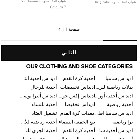
شباب 8-16 سنوات Sportswear
شباب 8-16 سنوات Originals
7 Colours
صفحة
1 ل 4
التالي
OUR CLOTHING AND SHOE CATEGORIES
اديداس سامبا
أحذية كرة القدم للرجال
اديداس أحذية ألترا بوست للرجال
بدلات رياضية للرجال
اديداس تخفيضات
أحذية للرجال
اديداس أحذية أورجينالز
اديداس إكس جود بيلينغهام
اديداس ألترا بوست
أحذية رياضية
اديداس تخفيضات للأطفال
أحذية للنساء
اديداس سامبا اطفال
معدات كرة القدم
تشغيل العتاد
برا رياضية
بيع الجمعة البيضاء
أحذية رياضية للأطفال
اديداس أحذية سامبا للنساء
أحذية كرة القدم
أحذية الجري للنساء