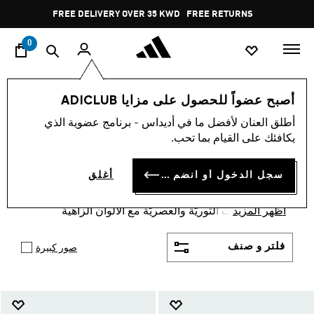
ا
Pause
FREE RETURNS
promotion
rotation
0
الأطفال
الشباب (8-16) سنوات
أحذية
أصبح عضواً للحصول على مزايا ADICLUB
الأطفال · الشباب 8-16 سنة ·
أطلق العنان لأفضل ما في أديداس - برنامج عضوية الذي
يكافئك على القيام بما تحب.
أحذية
(174)
سجل الدخول أو انضم الآن
أغلق
أحذية الاطفال والشباب من سن 8 إلى 16 سنة من
أديداس والتي تحاكي سن الأطفال المراهقين خاصة عبر
أظهر المزيد
أحدث القصات الثوريّة والعصريّة مع الألوان الزاهية
لانطلاقة أجمل تعجّ بالحركة والرياضة والثقة بالنفس.
فلتر و صنف
صور كبيرة