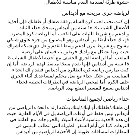
حشوة طريّة لمقدمة القدم مناسبة للأطفال.
لرياضة جري مريحة مع أديداس
إن كنت تحب لعب كرة السلة برفقة طفلك أو طفلتك فإن أحذية
الأطفال الشباب 8-16 سنة من أديداس تمنحك حذاء الثبات
والدعم مع شريط للثبات على الكعب. أما لرياضة كرة المضرب
فهناك حذاء أيضًا من أديداس وهو المصنوع من جزء علوي شبكي
مفتوح مع شريط مرن لدعم وسط القدم ونعل ذي شبكة أشواك
حيث ربما تشكل مع ولديك فريقين يتنافسان على أرضية
الملعب. أما لرياضة الجري الخفيف مع أحذية الأطفال الشباب 8-
16 سنة من أديداس فإنها تقدم منتجًا مناسبًا لهذه الرياضة. أما إن
كنت تمارس رياضة كرة الطائرة من أديداس فنقدم لك الحذاء
المناسب من خلال حذاء مع نعل محكم لمساعدتك أثناء الجري
خلف الكرة. أما لمحبي الرياضة في الطرقات الجبلية فحذاء
أديداس يسمح للمسير التمتع بهذه الرياضة.
حذاء رياضي لجميع المناسبات
إن طفلك/طفلتك أو ابنك/ابنتك يمكنه ارتداء الحذاء الرياضي من
أديداس ليس فقط في أوقات الرياضة بل في الأيام العادية. حيث
إن هذه الأحذية مناسبة لأعياد الميلاد والخروجات مع العائلة في
النزهات كما في أيام السفر الطويلة التي تتطلب المشي في
المطارات لمسافات طويلة إن الأحذية الرياضية من أديداس