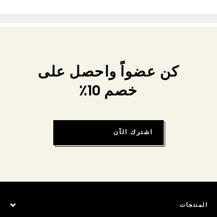
كن عضواً واحصل على
خصم 10٪
اشترك الآن
المنتجات