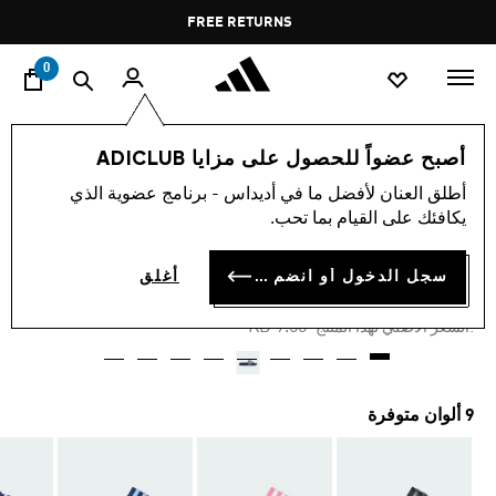
ا
Pause
FREE RETURNS
promotion
rotation
0
الأطفال
أحذية
أصبح عضواً للحصول على مزايا ADICLUB
أطلق العنان لأفضل ما في أديداس - برنامج عضوية الذي
-20%
يكافئك على القيام بما تحب.
شبشب ADILETTE SHOWER
سجل الدخول أو انضم الآن
أغلق
KD 7.13
Price reduced from
to
KD 9.50
:السعر الأصلي لهذا المنتج
9 ألوان متوفرة