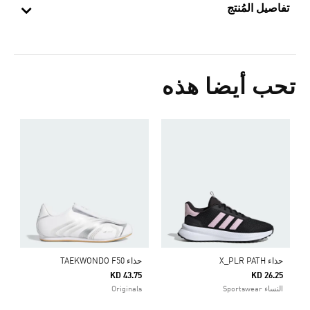
تفاصيل المُنتج
تحب أيضا هذه
ح
5
s
حذاء X_PLR PATH
حذاء TAEKWONDO F50
KD 43.75
KD 26.25
النساء Sportswear
Originals