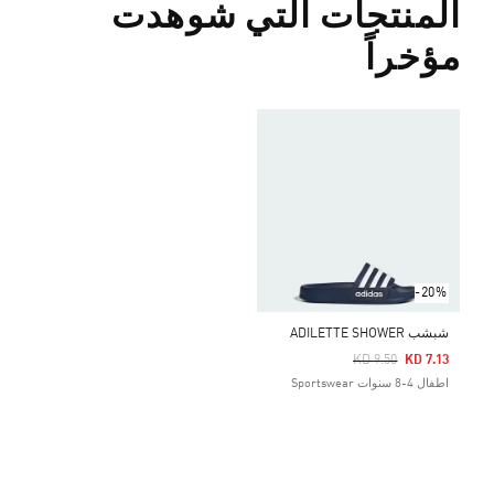
المنتجات التي شوهدت
مؤخراً
-20%
شبشب ADILETTE SHOWER
Price Reduced From
To
KD 9.50
KD 7.13
اطفال 4-8 سنوات Sportswear