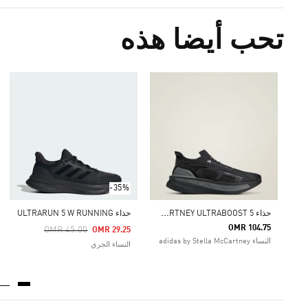
تحب أيضا هذه
-35%
ح
ذاء ADIDAS BY STELLA MCCARTNEY ULTRABOOST 5
حذاء ULTRARUN 5 W RUNNING
OMR 104.75
Price Reduced From
To
OMR 45.00
OMR 29.25
النساء adidas by Stella McCartney
النساء الجري