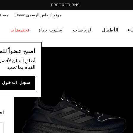
Pause
FREE RETURNS
promotion
موقع أديداس الرسمي Oman
مساع
rotation
اء
الأطفال
الرياضات
اسلوب حياة
تخفيضات
ال
أصبح عضواً للحصول
أطلق العنان لأفضل
X
القيام بما تحب.
25
on
اخ