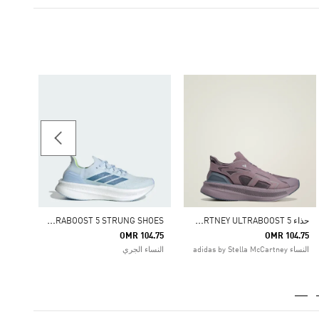
-40%
Price Reduced From
To
51.84
النساء as by Stella McCartney
ح
ذاء ADIDAS BY STELLA MCCARTNEY ULTRABOOST 5
U
LTRABOOST 5 STRUNG SHOES
OMR 104.75
OMR 104.75
النساء adidas by Stella McCartney
النساء الجري