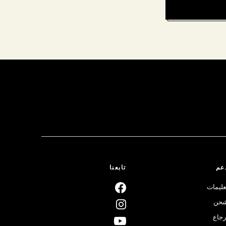
عم
تابعنا
عليمات
حن
رجاع