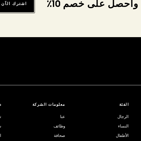
واحصل على خصم 10٪
اشترك الآن
الفئة
معلومات الشركة
د
الرجال
عنا
ت
النساء
وظائف
ش
الأطفال
صحافة
ا