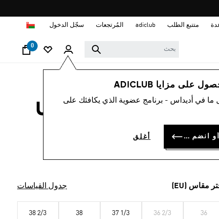
ا
دة
متتبع الطلب
adiclub
المُرتجعات
سجّل الدخول
0
نساء
أحذية
 على مزايا ADICLUB
 ما في أديداس - برنامج عضوية الذي يكافئك على
ULTRABOOST 5 GT
OMR 115.
سجل الدخول أو انضم الآن
أغلق
Core Black / Core Black / Carb
تر مقاس (EU)
جدول القياسات
38 2/3
38
37 1/3
36 2/3
36