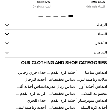
OMR 52.50
OMR 48.25
النساء Originals
النساء Originals
الرجال
النساء
الأطفال
الرياضات
OUR CLOTHING AND SHOE CATEGORIES
اديداس سامبا
أحذية كرة القدم للرجال
حذاء جري رجالي
بدلات رياضية للرجال
اديداس تخفيضات
أحذية للرجال
اديداس أحذية أورجينالز
اديداس ريال مدريد
اديداس أحذية ألترا بوست للرجال
مجموعة الملابس الرياضية
اديداس تخفيضات للأطفال
كرات كرة القدم للرجال
اديداس سوبرستار
أحذية كرة القدم
حذاء للجري
أحذية كرة السلة
اديداس تخفيضات للرجال
أحذية رياضية للبنات