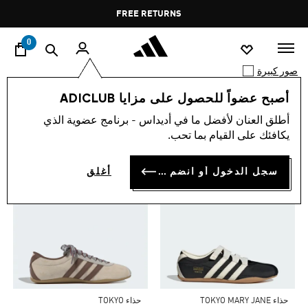
ا
Pause
FREE RETURNS
promotion
rotation
0
صور كبيرة
أصبح عضواً للحصول على مزايا ADICLUB
0 نتيجة
TOP PICKS FOR YOU
أطلق العنان لأفضل ما في أديداس - برنامج عضوية الذي
يكافئك على القيام بما تحب.
سجل الدخول أو انضم الآن
أغلق
Price Reduced From
To
حذاء TOKYO MARY JANE
حذاء TOKYO