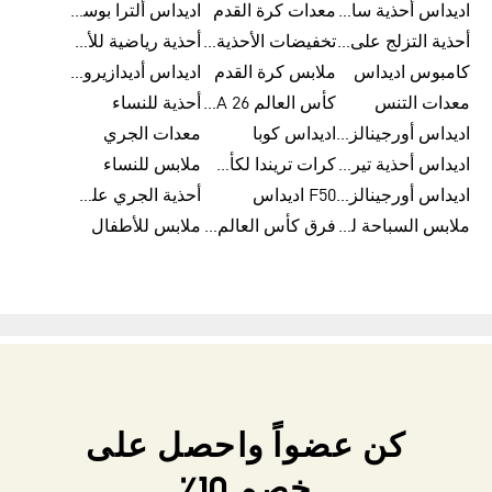
اديداس أحذية سامبا للنساء
معدات كرة القدم
اديداس ألترا بوست
أحذية التزلج على اللوح للرجال
تخفيضات الأحذية للرجال
أحذية رياضية للأطفال
كامبوس اديداس
ملابس كرة القدم
اديداس أديدازيرو معدات الجري
معدات التنس
كأس العالم FIFA 26™
أحذية للنساء
اديداس أورجينالز ملابس للنساء
اديداس كوبا
معدات الجري
اديداس أحذية تيريكس
كرات تريندا لكأس العالم FIFA 26™
ملابس للنساء
اديداس أورجينالز صنادل للنساء
F50 اديداس
أحذية الجري على الطرق الوعرة للرجال
ملابس السباحة للنساء
فرق كأس العالم FIFA 26™
ملابس للأطفال
كن عضواً واحصل على
خصم 10٪