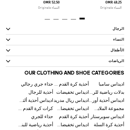
OMR 52.50
OMR 48.25
النساء Originals
النساء Originals
الرجال
النساء
الأطفال
الرياضات
OUR CLOTHING AND SHOE CATEGORIES
اديداس سامبا
أحذية كرة القدم للرجال
حذاء جري رجالي
بدلات رياضية للرجال
اديداس تخفيضات
أحذية للرجال
اديداس أحذية أورجينالز
اديداس ريال مدريد
اديداس أحذية ألترا بوست للرجال
مجموعة الملابس الرياضية
اديداس تخفيضات للأطفال
كرات كرة القدم للرجال
اديداس سوبرستار
أحذية كرة القدم
حذاء للجري
أحذية كرة السلة
اديداس تخفيضات للرجال
أحذية رياضية للبنات