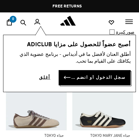
ا
Pause
FREE RETURNS
promotion
rotation
0
صور كبيرة
أصبح عضواً للحصول على مزايا ADICLUB
0 نتيجة
TOP PICKS FOR YOU
أطلق العنان لأفضل ما في أديداس - برنامج عضوية الذي
يكافئك على القيام بما تحب.
سجل الدخول أو انضم الآن
أغلق
Price Reduced From
To
حذاء TOKYO MARY JANE
حذاء TOKYO