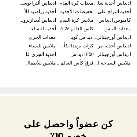
اديداس أحذية سامبا للنساء
معدات كرة القدم
اديداس ألترا بوست
أحذية التزلج على اللوح للرجال
تخفيضات الأحذية للرجال
أحذية رياضية للأطفال
كامبوس اديداس
ملابس كرة القدم
اديداس أديدازيرو معدات الجري
معدات التنس
كأس العالم FIFA 26™
أحذية للنساء
اديداس أورجينالز ملابس للنساء
اديداس كوبا
معدات الجري
اديداس أحذية تيريكس
كرات تريندا لكأس العالم FIFA 26™
ملابس للنساء
اديداس أورجينالز صنادل للنساء
F50 اديداس
أحذية الجري على الطرق الوعرة للرجال
ملابس السباحة للنساء
فرق كأس العالم FIFA 26™
ملابس للأطفال
كن عضواً واحصل على
خصم 10٪