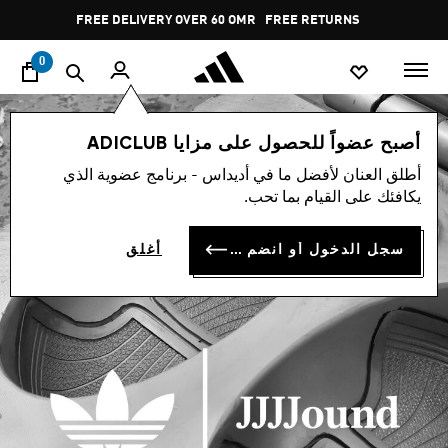
ا
Pause
FREE DELIVERY OVER 60 OMR
FREE RETURNS
promotion
rotation
0
أصبح عضواً للحصول على مزايا ADICLUB
أطلق العنان لأفضل ما في أديداس - برنامج عضوية الذي
يكافئك على القيام بما تحب.
سجل الدخول أو انضم الآن
أغلق