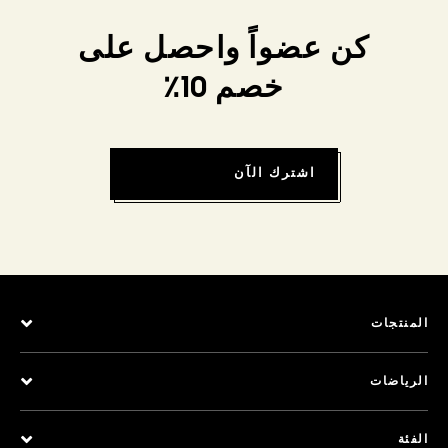
كن عضواً واحصل على
خصم 10٪
اشترك الآن
المنتجات
الرياضات
الفئة