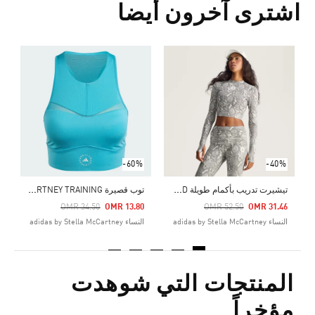
اشترى آخرون أيضا
0
ال
-60%
-40%
ت
يشيرت تدريب بأكمام طويلة ADIDAS BY STELLA MCCARTNEY CROP PRINTED
ت
وب قصيرة ADIDAS BY STELLA MCCARTNEY TRAINING
Price Reduced From
To
Price Reduced From
To
OMR 34.50
OMR 13.80
OMR 52.50
OMR 31.46
النساء adidas by Stella McCartney
النساء adidas by Stella McCartney
المنتجات التي شوهدت
مؤخراً