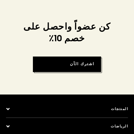
كن عضواً واحصل على
خصم 10٪
اشترك الآن
المنتجات
الرياضات