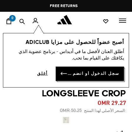
ا
Pause
FREE RETURNS
promotion
rotation
0
النساء
ملابس
أصبح عضواً للحصول على مزايا ADICLUB
أطلق العنان لأفضل ما في أديداس - برنامج عضوية الذي
-40%
يكافئك على القيام بما تحب.
ADIDAS BY STELLA
سجل الدخول أو انضم الآن
أغلق
MCCARTNEY TRAINING
LONGSLEEVE CROP
OMR 29.27
Price reduced from
to
OMR 50.25
:السعر الأصلي لهذا المنتج