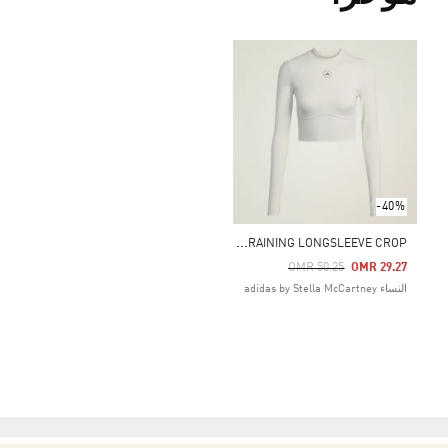
-40%
A
DIDAS BY STELLA MCCARTNEY TRAINING LONGSLEEVE CROP
Price Reduced From
To
OMR 50.25
OMR 29.27
النساء adidas by Stella McCartney