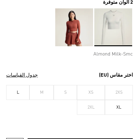
2 ألوان متوفرة
Selected
Almond Milk-Smc
اختر مقاس (EU)
جدول القياسات
L
M
S
XS
2XS
2XL
XL