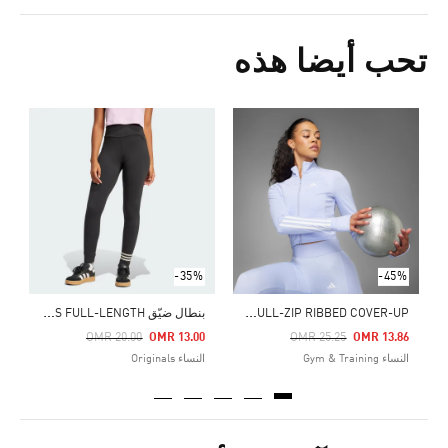
تحب أيضا هذه
Price Reduced From
To
0
ال
-35%
-45%
H
YPERGLAM FULL-ZIP RIBBED COVER-UP
ب
نطال ضيّق NEUCLASSICS FULL-LENGTH
Price Reduced From
To
Price Reduced From
To
OMR 20.00
OMR 13.00
OMR 25.25
OMR 13.86
النساء Gym & Training
النساء Originals