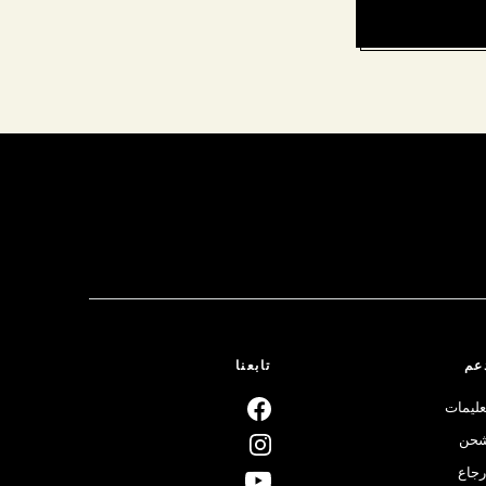
عم
تابعنا
عليمات
حن
رجاع