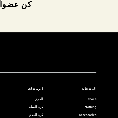
كن عضواً 
المنتجات
الرياضات
shoes
الجري
clothing
كرة السلة
accessories
كرة القدم