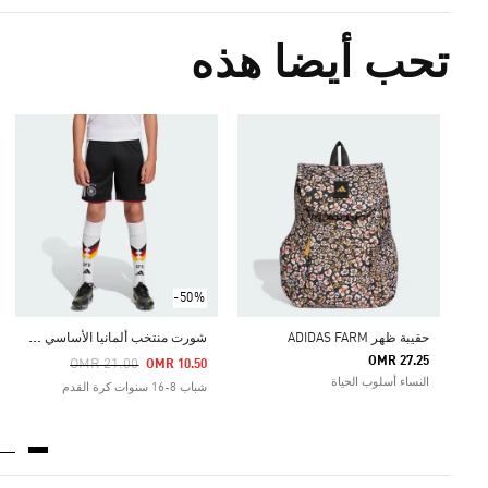
تحب أيضا هذه
-50%
ش
ورت منتخب ألمانيا الأساسي لعام 2026 للأطفال
حقيبة ظهر ADIDAS FARM
OMR 27.25
Price Reduced From
To
OMR 21.00
OMR 10.50
النساء أسلوب الحياة
شباب 8-16 سنوات كرة القدم