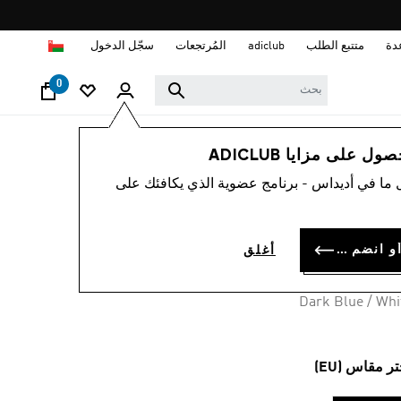
ا
دة
متتبع الطلب
adiclub
المُرتجعات
سجّل الدخول
0
أطفال
اكسسوارات
 على مزايا ADICLUB
 ما في أديداس - برنامج عضوية الذي يكافئك على
قلمة بسحّابين
OMR 8.
سجل الدخول أو انضم الآن
أغلق
Dark Blue / Whi
تر مقاس (EU)