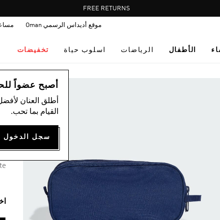
Pause
FREE RETURNS
promotion
موقع أديداس الرسمي Oman
مساع
rotation
اء
الأطفال
الرياضات
اسلوب حياة
تخفيضات
ال
أصبح عضواً للحصول
أطلق العنان لأفضل
م
القيام بما تحب.
00
6 ألوان متوفرة
te
اخ