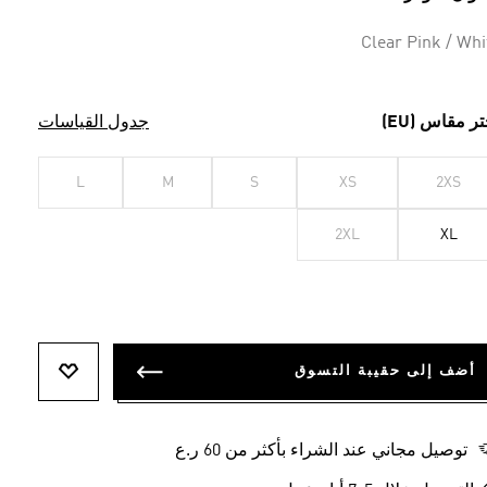
Clear Pink / Whi
جدول القياسات
اختر مقاس (E
L
M
S
XS
2XS
2XL
XL
أضف إلى حقيبة التسوق
ي تتمناها
توصيل مجاني عند الشراء بأكثر من 60 ر.ع