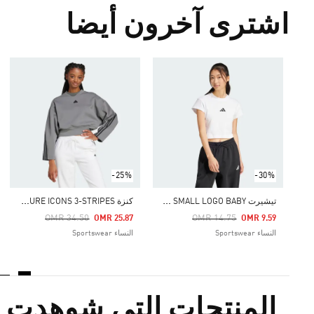
اشترى آخرون أيضا
-25%
-30%
ك
نزة FUTURE ICONS 3-STRIPES
ت
يشيرت FUTURE ICONS SMALL LOGO BABY
Price Reduced From
To
Price Reduced From
To
OMR 34.50
OMR 14.75
OMR 25.87
OMR 9.59
النساء Sportswear
النساء Sportswear
جات التي شوهدت مؤخراً