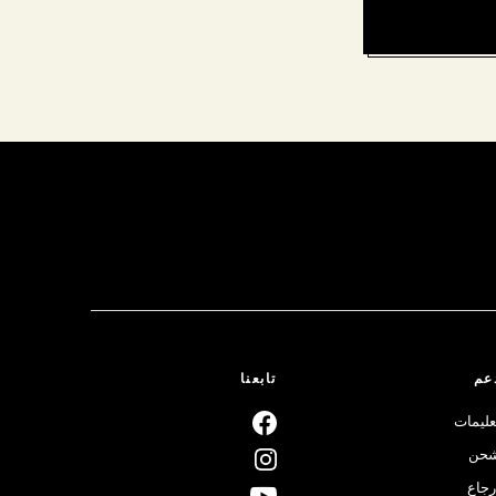
تابعنا
دع
تعليما
شح
ارجا