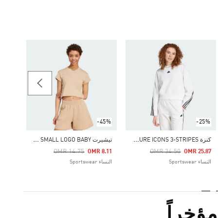
26.25
نساء Sportswear
-45%
-25%
ت
يشيرت FUTURE ICONS SMALL LOGO BABY
ك
نزة FUTURE ICONS 3-STRIPES
Price Reduced From
To
Price Reduced From
To
OMR 14.75
OMR 34.50
OMR 8.11
OMR 25.87
النساء Sportswear
النساء Sportswear
المنت