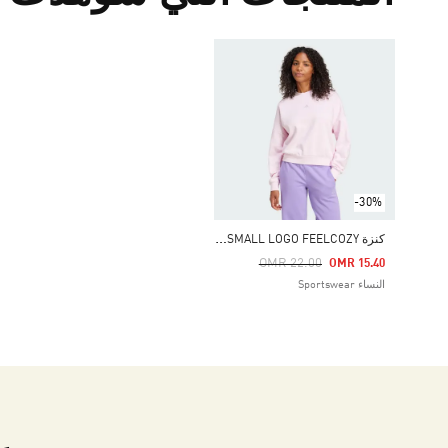
-30%
ك
نزة ESSENTIALS SMALL LOGO FEELCOZY
Price Reduced From
To
OMR 22.00
OMR 15.40
النساء Sportswear