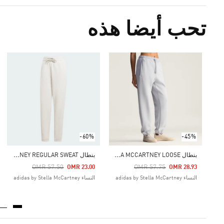
تحب أيضا هذه
-60%
-45%
ب
نطال ADIDAS BY STELLA MCCARTNEY REGULAR SWEAT
ب
نطال ADIDAS BY STELLA MCCARTNEY LOOSE
Price Reduced From
To
Price Reduced From
To
OMR 57.50
OMR 57.75
OMR 23.00
OMR 28.93
النساء adidas by Stella McCartney
النساء adidas by Stella McCartney