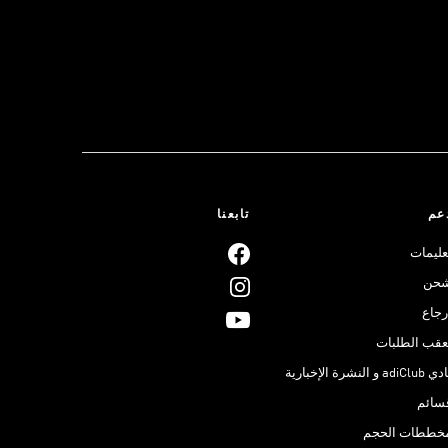
عم
تابعنا
عليمات
حن
رجاع
عقب الطلبات
adiClub و النشرة الإخبارية
سائم
خططات الحجم