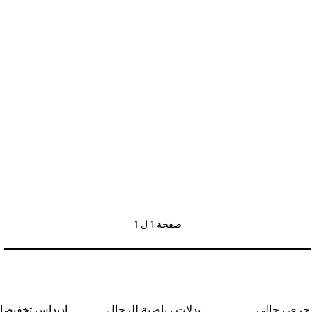
صفحة
1 ل 1
 جري رجالي
بدلات رياضية للرجال
اديداس تخفيضا