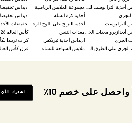
اديداس أحذية ألترا بوست للرجال
مجموعة الملابس الرياضية
اديداس تخفيضا
للجري
أحذية كرة السلة
اديداس تخفيضا
س ألترا بوست
أحذية التزلج على اللوح للرجال
تخفيضات الأحذي
اديداس أديدازيرو معدات الجري
معدات التنس
كأس العالم FIFA 26™
ت الجري
اديداس أحذية تيريكس
أحذية الجري على الطرق الوعرة للرجال
ملابس السباحة للنساء
فرق كأس العالم FA 26
واحصل على خصم 10٪
اشترك الآن