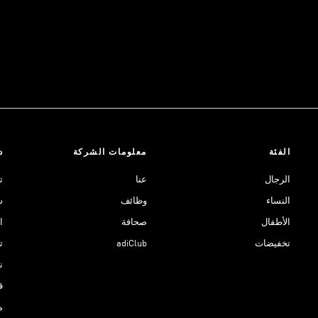
الفئة
معلومات الشركة
د
الرجال
عنا
ت
النساء
وظائف
ش
الأطفال
صحافة
ا
تخفيضات
adiClub
ت
نادي 
ق
م