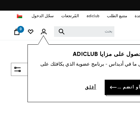
ا
دة
متتبع الطلب
adiclub
المُرتجعات
سجّل الدخول
0
 على مزايا ADICLUB
 ما في أديداس - برنامج عضوية الذي يكافئك على
فلتر و صنف
سجل الدخول أو انضم الآن
أغلق