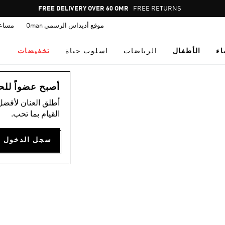
Pause
FREE DELIVERY OVER 60 OMR
FREE RETURNS
promotion
موقع أديداس الرسمي Oman
مساع
rotation
اء
الأطفال
الرياضات
اسلوب حياة
تخفيضات
أصبح عضواً للحصول
أطلق العنان لأفضل
القيام بما تحب.