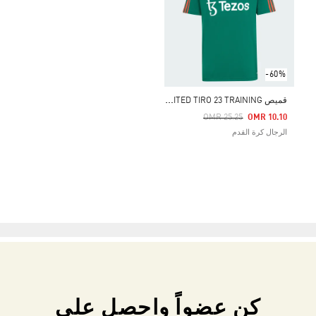
-60%
ق
ميص MANCHESTER UNITED TIRO 23 TRAINING
Price Reduced From
To
OMR 25.25
OMR 10.10
الرجال كرة القدم
كن عضواً واحصل على