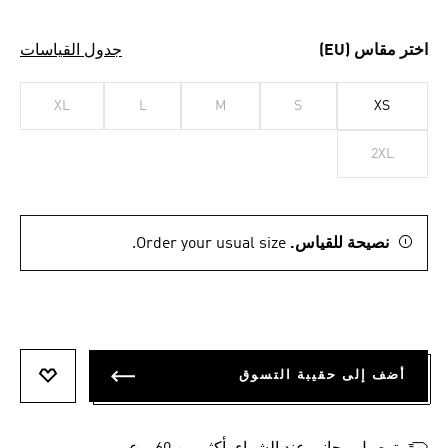
اختر مقاس (EU)
جدول القياسات
XL
L
M
S
XS
2XL
نصيحة للقياس.
Order your usual size.
أضف إلى حقيبة التسوق
أضف إلى