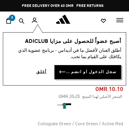
ا
Pause
FREE DELIVERY OVER 60 OMR
FREE RETURNS
promotion
rotation
0
الرجال
ملابس
أصبح عضواً للحصول على مزايا ADICLUB
أطلق العنان لأفضل ما في أديداس - برنامج عضوية الذي
-60%
يكافئك على القيام بما تحب.
قميص MANCHESTER UNITED
سجل الدخول أو انضم الآن
أغلق
TIRO 23 TRAINING
OMR 10.10
Price reduced from
to
OMR 25.25
:السعر الأصلي لهذا المنتج
Collegiate Green / Core Green / Active Red