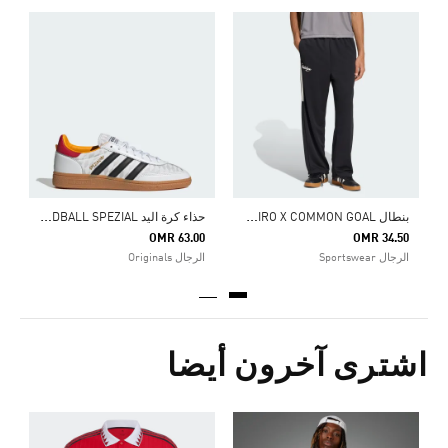
0
ا
ب
نطال HOUSE OF TIRO X COMMON GOAL
ح
ذاء كرة اليد HANDBALL SPEZIAL
OMR 63.00
OMR 34.50
الرجال Sportswear
الرجال Originals
اشترى آخرون أيضا