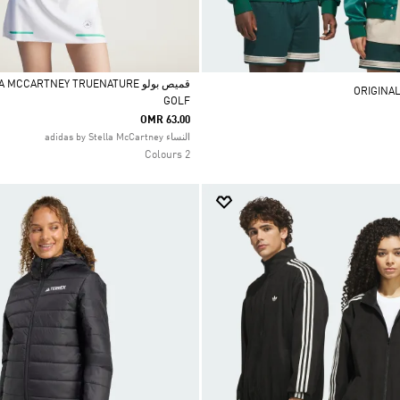
قميص بولو CCARTNEY TRUENATURE
GOLF
Selected
OMR 63.00
النساء adidas by Stella McCartney
2 Colours