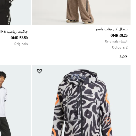
بنطال كاروهات واسع
جاكيت رياضية SKATEBOARDING VINTAGE SUPERFIRE
OMR 48.25
OMR 52.50
Selected
النساء Originals
Originals
2 Colours
جديد