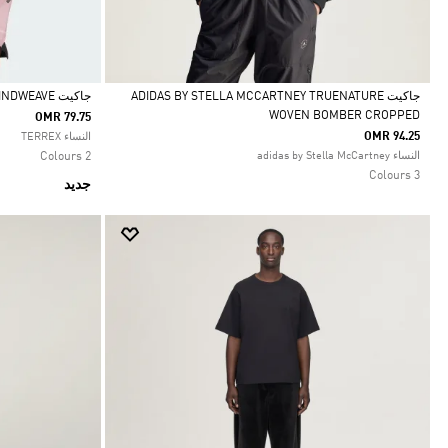
جاكيت ADIDAS BY STELLA MCCARTNEY TRUENATURE
جاكيت TERREX XPERIOR CLIMA365 LIGHT WINDWEAVE
WOVEN BOMBER CROPPED
OMR 79.75
Selected
Selected
OMR 94.25
النساء TERREX
النساء adidas by Stella McCartney
2 Colours
3 Colours
جديد