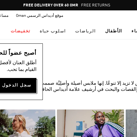
Pause
FREE DELIVERY OVER 60 OMR
FREE RETURNS
promotion
موقع أديداس الرسمي Oman
مساع
rotation
اء
الأطفال
الرياضات
اسلوب حياة
تخفيضات
أصبح عضواً للحصول
أطلق العنان لأفضل
القيام بما تحب.
زيد إلا تنوعًا. إنها ملابس أصيلة وأصلِيَّة صممت لكيلا يقلدها أي
القصات والبحث في أرشيف علامة أديداس الحافل. المواد