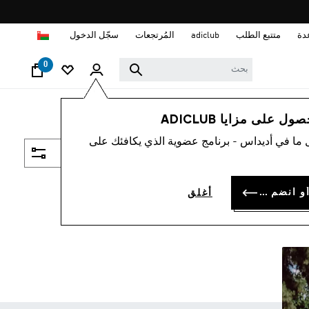
ا
دة
متتبع الطلب
adiclub
المُرتجعات
سجّل الدخول
0
 على مزايا ADICLUB
 ما في أديداس - برنامج عضوية الذي يكافئك على
فلتر و صنف
سجل الدخول أو انضم الآن
أغلق