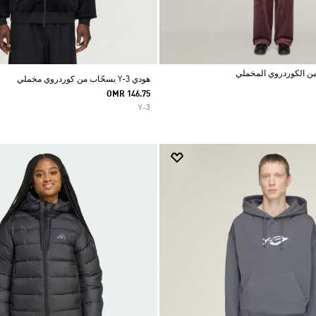
هودي Y-3 بسحّاب من كوردروي مخملي
OMR 146.75
Y-3