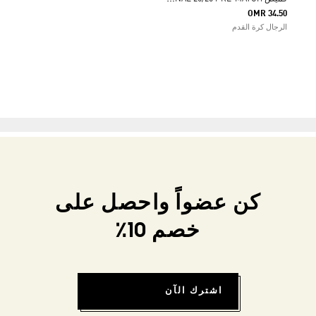
OMR 34.50
الرجال كرة القدم
كن عضواً واحصل على
خصم 10٪
اشترك الآن