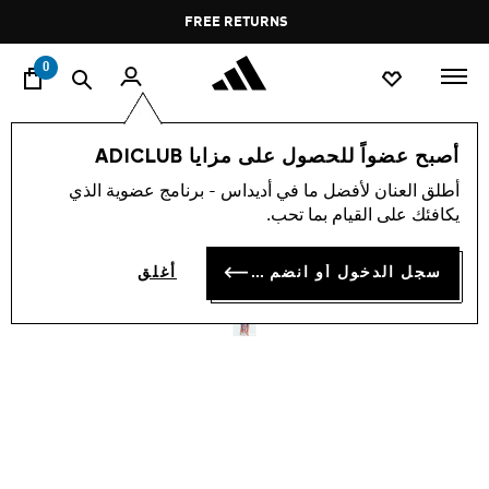
ا
Pause
FREE RETURNS
promotion
rotation
0
الرجال
ملابس
أصبح عضواً للحصول على مزايا ADICLUB
أطلق العنان لأفضل ما في أديداس - برنامج عضوية الذي
قميص ARSENAL 25/26 PRE-
يكافئك على القيام بما تحب.
MATCH
سجل الدخول أو انضم الآن
أغلق
OMR 34.50