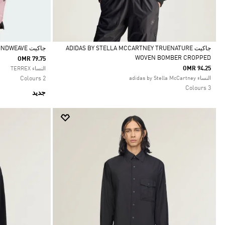
جاكيت ADIDAS BY STELLA MCCARTNEY TRUENATURE
جاكيت TERREX XPERIOR CLIMA365 LIGHT WINDWEAVE
WOVEN BOMBER CROPPED
OMR 79.75
Selected
Selected
OMR 94.25
النساء TERREX
النساء adidas by Stella McCartney
2 Colours
3 Colours
جديد