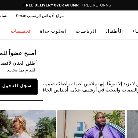
Pause
FREE RETURNS
promotion
موقع أديداس الرسمي Oman
مساع
rotation
اء
الأطفال
الرياضات
اسلوب حياة
تخفيضات
أصبح عضواً للحصول
أطلق العنان لأفضل
القيام بما تحب.
زيد إلا تنوعًا. إنها ملابس أصيلة وأصلِيَّة صممت لكيلا يقلدها أي
القصات والبحث في أرشيف علامة أديداس الحافل. المواد