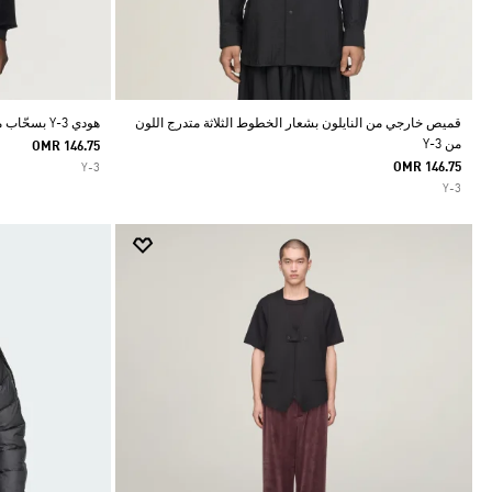
قميص خارجي من النايلون بشعار الخطوط الثلاثة متدرج اللون
هودي Y-3 بسحّاب من كوردروي مخملي
من Y-3
OMR 146.75
OMR 146.75
Y-3
Y-3