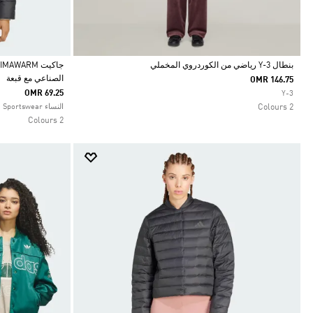
بنطال Y-3 رياضي من الكوردروي المخملي
الصناعي مع قبعة
OMR 146.75
Selected
Selected
OMR 69.25
Y-3
2 Colours
النساء Sportswear
2 Colours