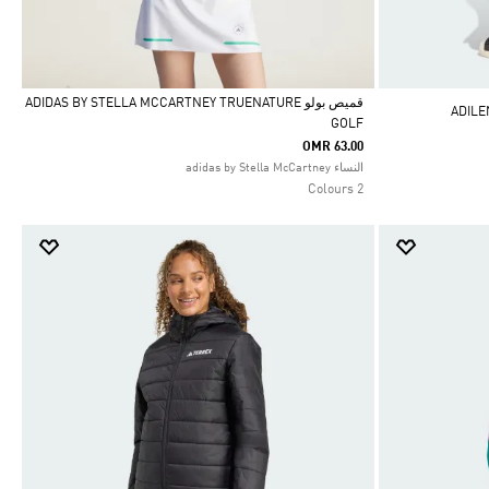
قميص بولو ADIDAS BY STELLA MCCARTNEY TRUENATURE
GOLF
Selected
OMR 63.00
النساء adidas by Stella McCartney
2 Colours