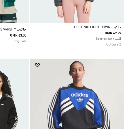
جاكيت HELIONIC LIGHT DOWN
جاكيت ORIGINALS VARSITY
OMR 69.25
OMR 63.00
Selected
النساء Sportswear
Originals
2 Colours