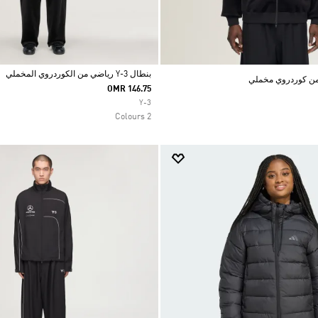
بنطال Y-3 رياضي من الكوردروي المخملي
OMR 146.75
Selected
Y-3
2 Colours