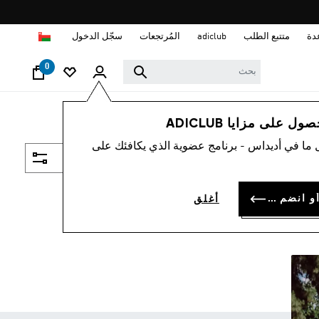
ا
دة
متتبع الطلب
adiclub
المُرتجعات
سجّل الدخول
0
 على مزايا ADICLUB
 ما في أديداس - برنامج عضوية الذي يكافئك على
فلتر و صنف
سجل الدخول أو انضم الآن
أغلق