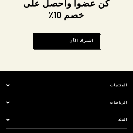
كن عضواً واحصل على
خصم 10٪
اشترك الآن
المنتجات
الرياضات
الفئة