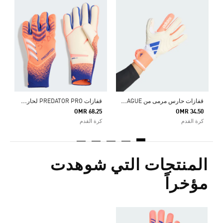
Price Reduced From
To
5
ك
ق
فازات حارس مرمى من COPA LEAGUE
ق
فازات PREDATOR PRO لحارس المرمى.
OMR 68.25
OMR 34.50
كرة القدم
كرة القدم
المنتجات التي شوهدت
مؤخراً