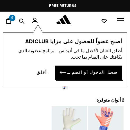
ا
Pause
FREE RETURNS
promotion
rotation
0
الرياضات
كرة القدم
إكسسوارات
أصبح عضواً للحصول على مزايا ADICLUB
أطلق العنان لأفضل ما في أديداس - برنامج عضوية الذي
قفازات حارس مرمى
يكافئك على القيام بما تحب.
PREDATOR LEAGUE
سجل الدخول أو انضم الآن
أغلق
OMR 36.75
2 ألوان متوفرة