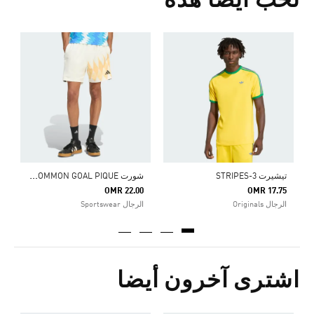
تحب أيضا هذه
ح
0
ا
ش
ورت HOUSE OF TIRO X COMMON GOAL PIQUE
تيشيرت 3-STRIPES
OMR 22.00
OMR 17.75
الرجال Originals
الرجال Sportswear
اشترى آخرون أيضا