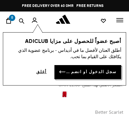
ا
Pause
FREE DELIVERY OVER 60 OMR
FREE RETURNS
promotion
rotation
0
الرجال
ملابس
أصبح عضواً للحصول على مزايا ADICLUB
أطلق العنان لأفضل ما في أديداس - برنامج عضوية الذي
-50%
يكافئك على القيام بما تحب.
شورت TREFOIL ESSENTIALS
سجل الدخول أو انضم الآن
أغلق
OMR 11.00
Price reduced from
to
OMR 22.00
:السعر الأصلي لهذا المنتج
Better Scarlet