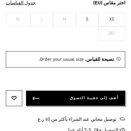
اختر مقاس (EU)
جدول القياسات
XL
L
M
S
XS
2XL
نصيحة للقياس.
Order your usual size.
أضف إلى حقيبة التسوق
أضف إلى
توصيل مجاني عند الشراء بأكثر من 60 ر.ع
التوصيل خلال 5-7 أيام عمل