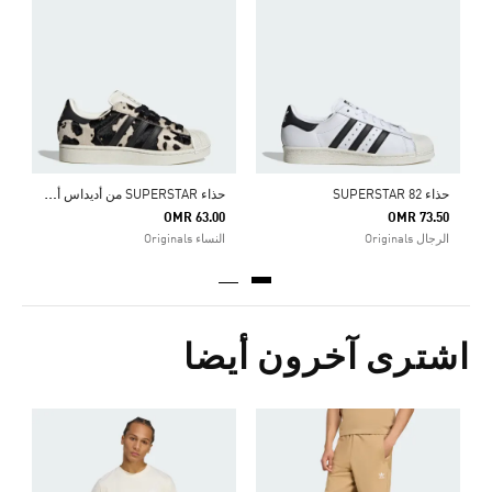
ح
0
ا
ح
ذاء SUPERSTAR من أديداس أوريجينالز II
حذاء SUPERSTAR 82
OMR 63.00
OMR 73.50
الرجال Originals
النساء Originals
اشترى آخرون أيضا
ك
Price Reduced From
To
3