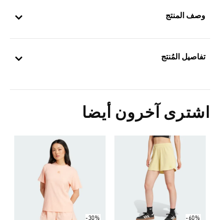
وصف المنتج
تفاصيل المُنتج
اشترى آخرون أيضا
Price Reduced From
To
0
ا
-30%
-60%