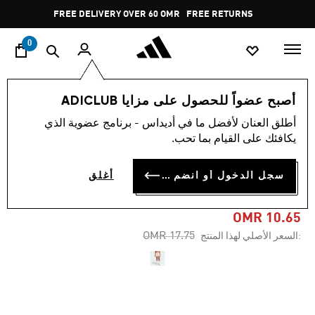
ا
Pause
FREE DELIVERY OVER 60 OMR
FREE RETURNS
promotion
rotation
0
النساء
ملابس
أصبح عضواً للحصول على مزايا ADICLUB
أطلق العنان لأفضل ما في أديداس - برنامج عضوية الذي
-40%
يكافئك على القيام بما تحب.
شورت ESSENTIALS WIDE RIB
سجل الدخول أو انضم الآن
أغلق
SPRINTER
OMR 10.65
Price reduced from
to
OMR 17.75
:السعر الأصلي لهذا المنتج