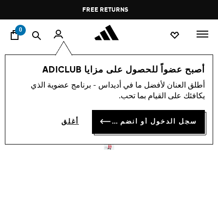
ا
Pause
FREE RETURNS
promotion
rotation
0
الرجال
ملابس
أصبح عضواً للحصول على مزايا ADICLUB
أطلق العنان لأفضل ما في أديداس - برنامج عضوية الذي
شورت ARSENAL 25/26
يكافئك على القيام بما تحب.
HOME
سجل الدخول أو انضم الآن
أغلق
OMR 22.00