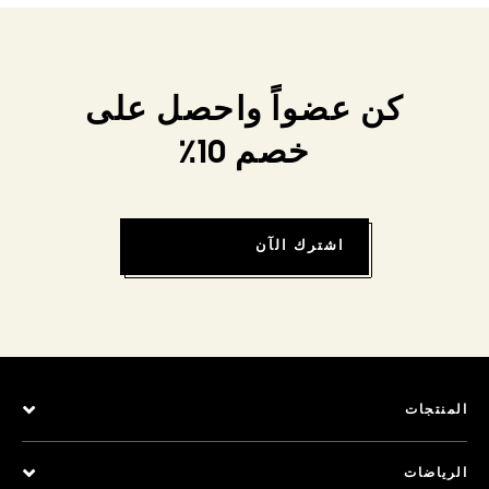
كن عضواً واحصل على
خصم 10٪
اشترك الآن
المنتجات
الرياضات