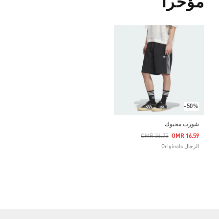
مؤخراً
-50%
شورت محبوك
Price Reduced From
To
OMR 36.75
OMR 16.59
الرجال Originals