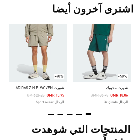
اشترى آخرون أيضا
ش
Price Reduced From
To
7
ا
-40%
-50%
شورت محبوك
شورت ADIDAS Z.N.E. WOVEN
Price Reduced From
To
Price Reduced From
To
OMR 26.25
OMR 15.75
OMR 36.75
OMR 18.06
الرجال Originals
الرجال Sportswear
المنتجات التي شوهدت