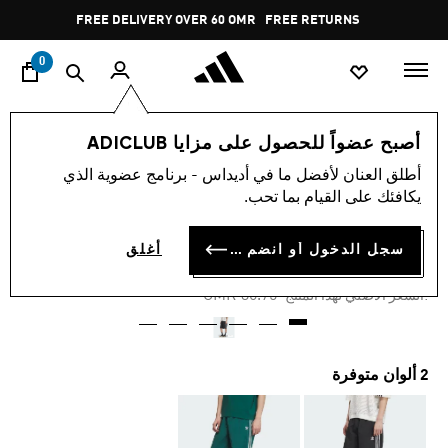
ا
Pause
FREE DELIVERY OVER 60 OMR
FREE RETURNS
promotion
rotation
0
الرجال
ملابس
أصبح عضواً للحصول على مزايا ADICLUB
أطلق العنان لأفضل ما في أديداس - برنامج عضوية الذي
-50%
يكافئك على القيام بما تحب.
شورت محبوك
سجل الدخول أو انضم الآن
أغلق
OMR 16.59
Price reduced from
to
OMR 36.75
:السعر الأصلي لهذا المنتج
2 ألوان متوفرة