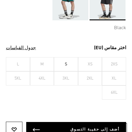
Selected
Black
اختر مقاس (EU)
جدول القياسات
L
M
S
XS
2XS
5XL
4XL
3XL
2XL
XL
6XL
أضف إلى حقيبة التسوق