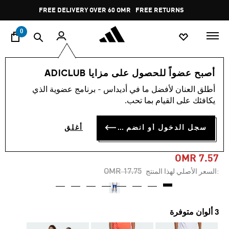
ا
Pause
FREE DELIVERY OVER 60 OMR
FREE RETURNS
promotion
rotation
0
الأطفال
الملابس
أصبح عضواً للحصول على مزايا ADICLUB
أطلق العنان لأفضل ما في أديداس - برنامج عضوية الذي
-55%
يكافئك على القيام بما تحب.
شورت للأطفال HOUSE OF
سجل الدخول أو انضم الآن
أغلق
TIRO
OMR 7.57
Price reduced from
to
OMR 17.75
:السعر الأصلي لهذا المنتج
3 ألوان متوفرة