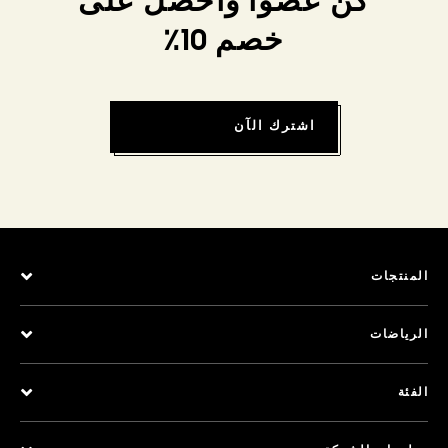
كن عضواً واحصل على
خصم 10٪
اشترك الآن
المنتجات
الرياضات
الفئة