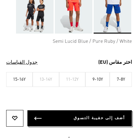
Selected
Semi Lucid Blue / Pure Ruby / White
اختر مقاس (EU)
جدول القياسات
15-16Y
13-14Y
11-12Y
9-10Y
7-8Y
أضف إلى حقيبة التسوق
أضف إلى