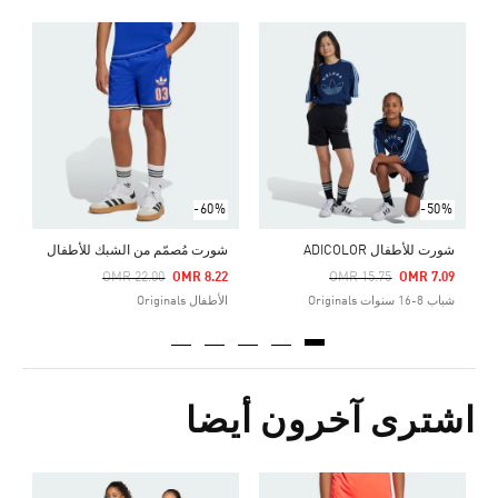
Price Reduced From
To
0
ش
-60%
-50%
شورت للأطفال ADICOLOR
شورت مُصمّم من الشبك للأطفال
Price Reduced From
To
Price Reduced From
To
OMR 22.00
OMR 8.22
OMR 15.75
OMR 7.09
شباب 8-16 سنوات Originals
الأطفال Originals
اشترى آخرون أيضا