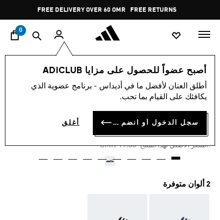
ا
Pause
FREE DELIVERY OVER 60 OMR
FREE RETURNS
promotion
rotation
0
الأطفال
أحذية
أصبح عضواً للحصول على مزايا ADICLUB
أطلق العنان لأفضل ما في أديداس - برنامج عضوية الذي
-30%
يكافئك على القيام بما تحب.
شبشب ADILETTE
سجل الدخول أو انضم الآن
أغلق
OMR 12.36
Price reduced from
to
OMR 19.00
:السعر الأصلي لهذا المنتج
2 ألوان متوفرة