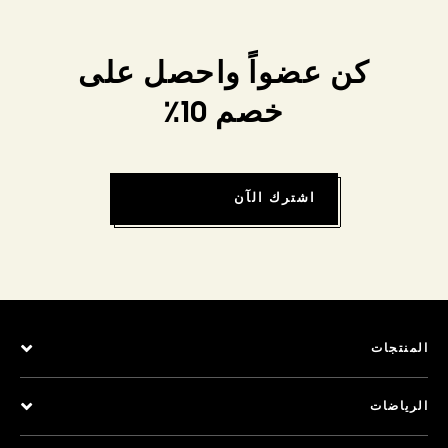
كن عضواً واحصل على
خصم 10٪
اشترك الآن
المنتجات
الرياضات