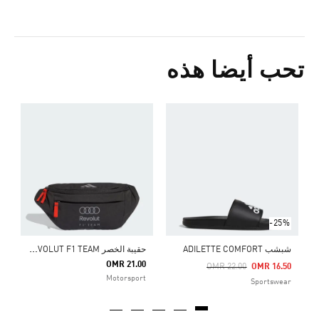
تحب أيضا هذه
ح
5
ا
-25%
ح
قيبة الخصر AUDI REVOLUT F1 TEAM
شبشب ADILETTE COMFORT
OMR 21.00
Price Reduced From
To
OMR 22.00
OMR 16.50
Motorsport
Sportswear