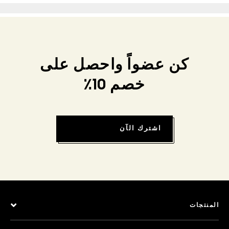
كن عضواً واحصل على
خصم 10٪
اشترك الآن
المنتجات