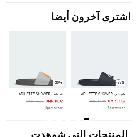
اشترى آخرون أيضا
ش
Price Reduced From
To
6
r
-30%
-25%
شبشب ADILETTE SHOWER
شبشب ADILETTE SHOWER
Price Reduced From
To
Price Reduced From
To
OMR 14.75
OMR 10.32
OMR 14.75
OMR 11.06
Sportswear
Sportswear
المنتجات التي شوهدت