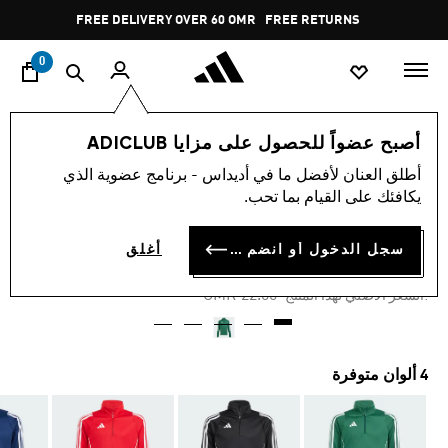
ا
Pause
FREE DELIVERY OVER 60 OMR
FREE RETURNS
promotion
rotation
0
الأطفال
الملابس
أصبح عضواً للحصول على مزايا ADICLUB
أطلق العنان لأفضل ما في أديداس - برنامج عضوية الذي
-35%
يكافئك على القيام بما تحب.
سترة تدريب للأطفال TIRO 24
سجل الدخول أو انضم الآن
أغلق
OMR 14.30
Price reduced from
to
OMR 22.00
:السعر الأصلي لهذا المنتج
4 ألوان متوفرة