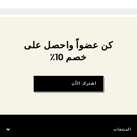
كن عضواً واحصل على
خصم 10٪
اشترك الآن
المنتجات