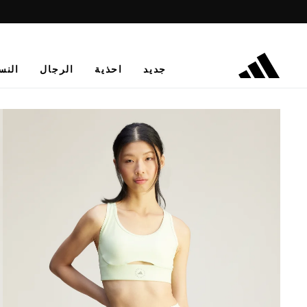
جديد
احذية
الرجال
النس