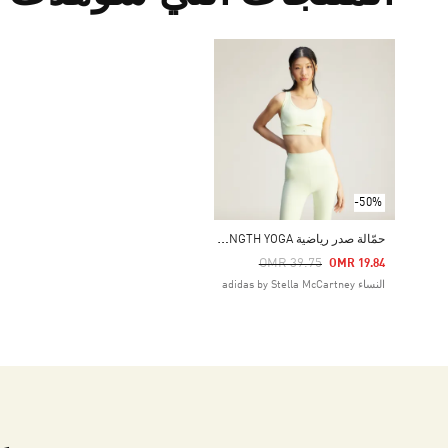
-50%
ح
مّالة صدر رياضية ADIDAS BY STELLA MCCARTNEY TRUESTRENGTH YOGA
Price Reduced From
To
OMR 39.75
OMR 19.84
النساء adidas by Stella McCartney