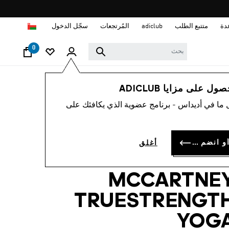
ا
دة
متتبع الطلب
adiclub
المُرتجعات
سجّل الدخول
0
نساء
ملابس
 على مزايا ADICLUB
 ما في أديداس - برنامج عضوية الذي يكافئك على
-50%
مّالة صدر رياضية
سجل الدخول أو انضم الآن
أغلق
ADIDAS BY STELL
MCCARTNE
TRUESTRENGT
YOG