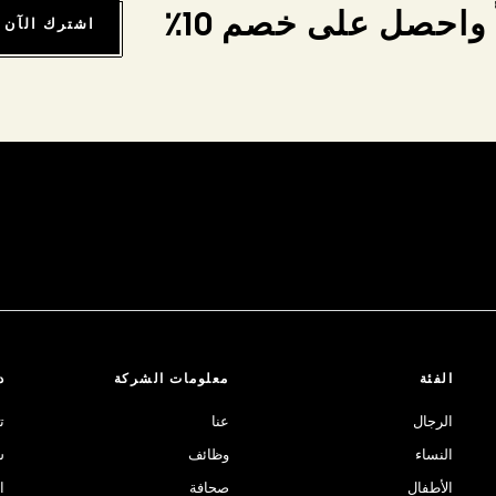
واحصل على خصم 10٪
اشترك الآن
الفئة
معلومات الشركة
د
الرجال
عنا
ت
النساء
وظائف
ش
الأطفال
صحافة
ا