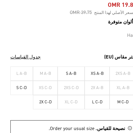
OMR 19.
Price reduced from
to
OMR 39.75
سعر الأصلي لهذا المنتج
Ha
تر مقاس (EU)
جدول القياسات
L A-B
M A-B
S A-B
XS A-B
2XS A-B
S C-D
XS C-D
2XS C-D
2X A-B
XL A-B
2X C-D
XL C-D
L C-D
M C-D
نصيحة للقياس.
Order your usual size.