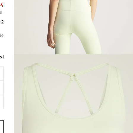
84
:ال
2 ألوان متوفرة
lo
اخ