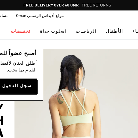
Pause
FREE DELIVERY OVER 60 OMR
FREE RETURNS
promotion
موقع أديداس الرسمي Oman
مساع
rotation
اء
الأطفال
الرياضات
اسلوب حياة
تخفيضات
ال
أصبح عضواً للحصول
أطلق العنان لأفضل
القيام بما تحب.
ح
A
Y
H
A