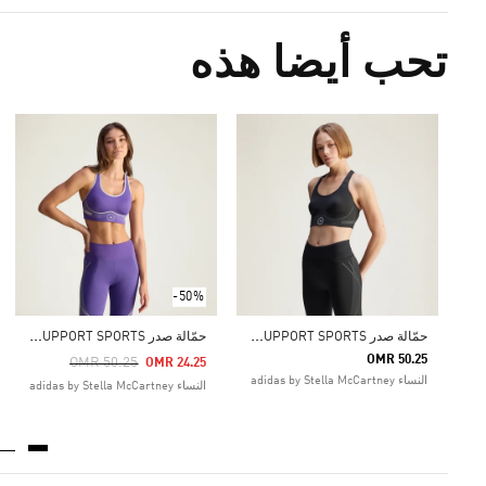
تحب أيضا هذه
-50%
ح
مّالة صدر ADIDAS BY STELLA MCCARTNEY TRUEPACE HIGH SUPPORT SPORTS
ح
مّالة صدر ADIDAS BY STELLA MCCARTNEY TRUEPACE HIGH SUPPORT SPORTS
OMR 50.25
Price Reduced From
To
OMR 50.25
OMR 24.25
النساء adidas by Stella McCartney
النساء adidas by Stella McCartney