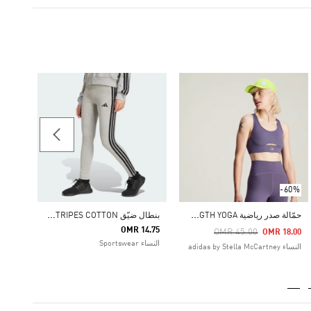
-45%
تيشيرت PE BABY
Price Reduced From
To
 7.38
النساء ortswear
-60%
ح
مّالة صدر رياضية ADIDAS BY STELLA MCCARTNEY TRUESTRENGTH YOGA
ب
نطال ضيّق ESSENTIALS 3-STRIPES COTTON
OMR 14.75
Price Reduced From
To
OMR 45.00
OMR 18.00
النساء Sportswear
النساء adidas by Stella McCartney