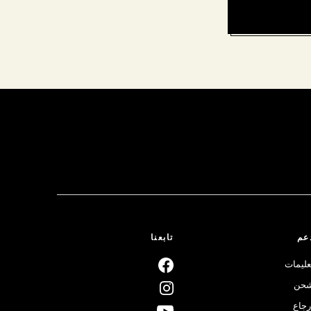
عم
تابعنا
عليمات
حن
رجاع