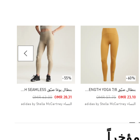
-60%
Price Reduced From
To
25.10
النساء as by Stella McCartney
-55%
-60%
ب
نطال ضيّق ADIDAS BY STELLA MCCARTNEY TRUESTRENGTH YOGA 7/8
ب
نطال يوغا ضيّق ADIDAS BY STELLA MCCARTNEY TRUESTRENGTH SEAMLESS
Price Reduced From
To
Price Reduced From
To
OMR 63.00
OMR 57.75
OMR 28.31
OMR 23.10
النساء adidas by Stella McCartney
النساء adidas by Stella McCartney
ؤخراً