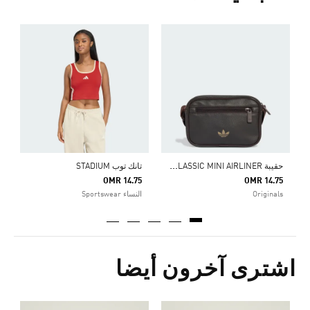
و
5
ك
ح
قيبة ADICOLOR CLASSIC MINI AIRLINER
تانك توب STADIUM
OMR 14.75
OMR 14.75
Originals
النساء Sportswear
اشترى آخرون أيضا