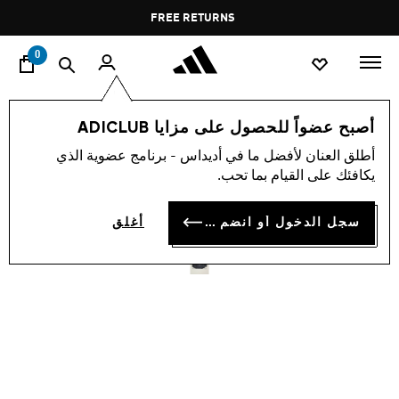
ا
Pause
FREE RETURNS
promotion
rotation
0
النساء
اكسسوارات
أصبح عضواً للحصول على مزايا ADICLUB
أطلق العنان لأفضل ما في أديداس - برنامج عضوية الذي
حقيبة ADIDAS BY STELLA
يكافئك على القيام بما تحب.
MCCARTNEY MULTISPORT
سجل الدخول أو انضم الآن
أغلق
OMR 63.00