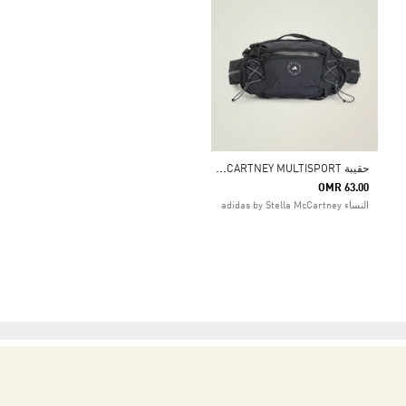
ح
قيبة ADIDAS BY STELLA MCCARTNEY MULTISPORT
OMR 63.00
النساء adidas by Stella McCartney