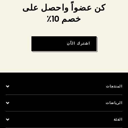
كن عضواً واحصل على
خصم 10٪
اشترك الآن
المنتجات
الرياضات
الفئة