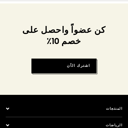
كن عضواً واحصل على
خصم 10٪
اشترك الآن
المنتجات
الرياضات