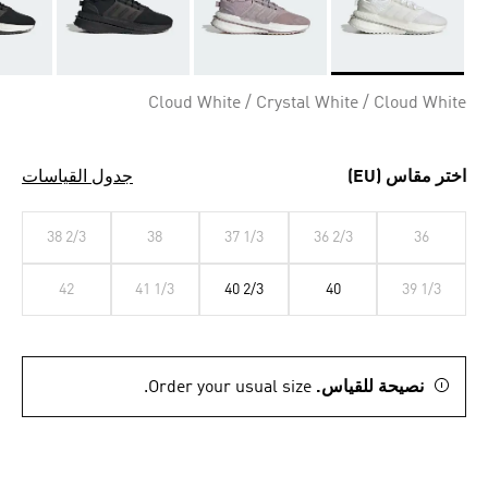
Selected
Cloud White / Crystal White / Cloud White
اختر مقاس (EU)
جدول القياسات
38 2/3
38
37 1/3
36 2/3
36
42
41 1/3
40 2/3
40
39 1/3
نصيحة للقياس.
Order your usual size.