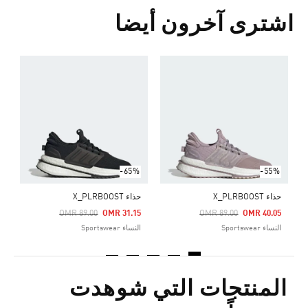
اشترى آخرون أيضا
ح
Price Reduced From
To
5
ا
-65%
-55%
حذاء X_PLRBOOST
حذاء X_PLRBOOST
Price Reduced From
To
Price Reduced From
To
OMR 89.00
OMR 31.15
OMR 89.00
OMR 40.05
النساء Sportswear
النساء Sportswear
المنتجات التي شوهدت