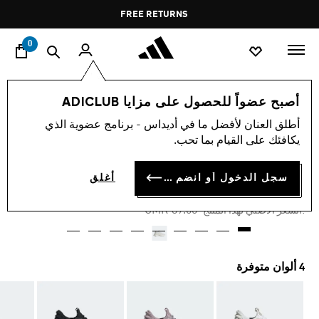
ا
Pause
FREE RETURNS
promotion
rotation
0
النساء
أحذية
أصبح عضواً للحصول على مزايا ADICLUB
أطلق العنان لأفضل ما في أديداس - برنامج عضوية الذي
-65%
يكافئك على القيام بما تحب.
حذاء X_PLRBOOST
سجل الدخول أو انضم الآن
أغلق
OMR 31.15
Price reduced from
to
OMR 89.00
:السعر الأصلي لهذا المنتج
4 ألوان متوفرة