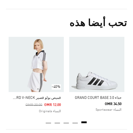
تحب أيضا هذه
ح
0
ا
-40%
ق
ميص بولو قصير ADICOLOR FOOTBALL JACQUARD V-NECK
حذاء GRAND COURT BASE 3.0
OMR 34.50
Price Reduced From
To
OMR 20.00
OMR 12.00
النساء Sportswear
النساء Originals