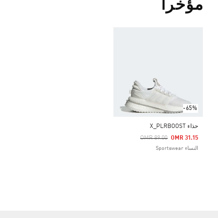
مؤخراً
-65%
حذاء X_PLRBOOST
Price Reduced From
To
OMR 89.00
OMR 31.15
النساء Sportswear