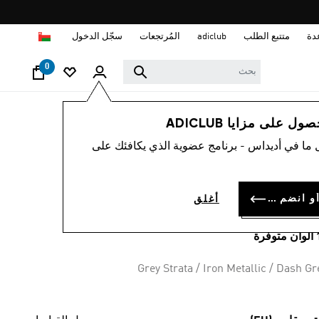
ا
دة
متتبع الطلب
adiclub
المُرتجعات
سجّل الدخول
0
رجال
أحذية
 على مزايا ADICLUB
 ما في أديداس - برنامج عضوية الذي يكافئك على
حذاء ULTRADREAM
DN
سجل الدخول أو انضم الآن
أغلق
OMR 52.
وفرة
Grey Strata / Iron Metallic / Dash Gr