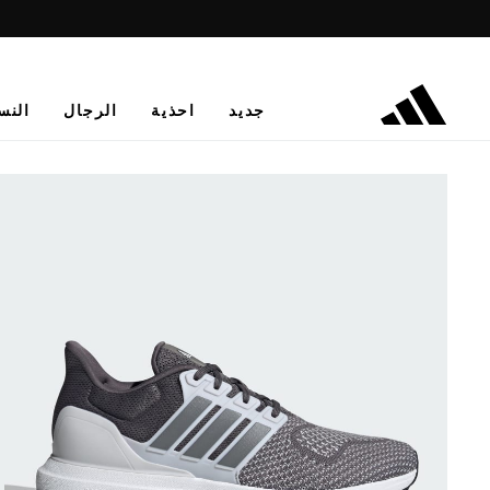
جديد
احذية
الرجال
النس