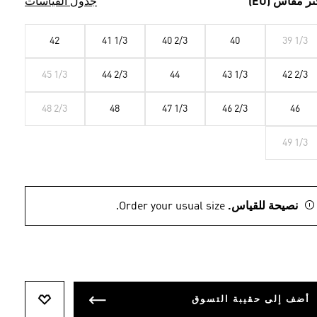
تر مقاس (EU)
جدول القياسات
42
41 1/3
40 2/3
40
39 1/3
45 1/3
44 2/3
44
43 1/3
42 2/3
48 2/3
48
47 1/3
46 2/3
46
49 1/3
نصيحة للقياس.
Order your usual size.
أضف إلى حقيبة التسوق
أضف إلى ل