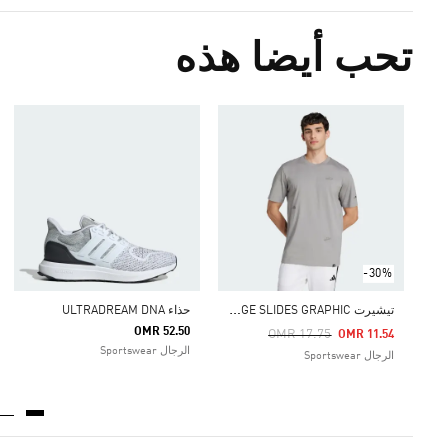
تحب أيضا هذه
-30%
ت
يشيرت LOUNGE SLIDES GRAPHIC
حذاء ULTRADREAM DNA
OMR 52.50
Price Reduced From
To
OMR 17.75
OMR 11.54
الرجال Sportswear
الرجال Sportswear