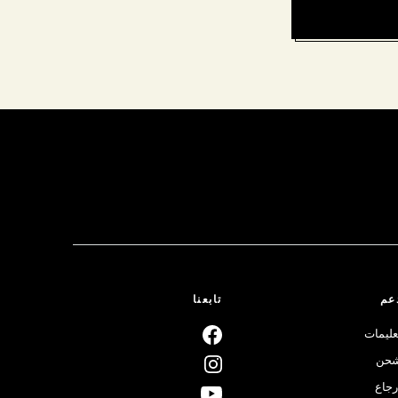
عم
تابعنا
عليمات
حن
رجاع