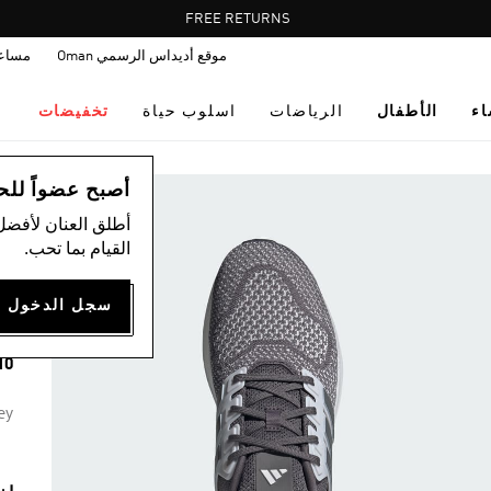
Pause
FREE RETURNS
promotion
موقع أديداس الرسمي Oman
مساع
rotation
اء
الأطفال
الرياضات
اسلوب حياة
تخفيضات
ال
أصبح عضواً للحصول
أطلق العنان لأفضل
القيام بما تحب.
A
50
10 ألوان مت
ey