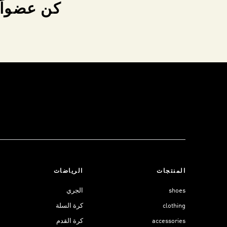
كن عضواً 
المنتجات
الرياضات
shoes
الجري
clothing
كرة السلة
accessories
كرة القدم