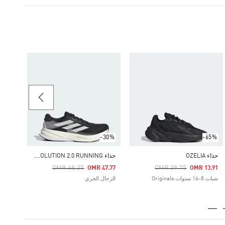
-35%
حذاء DURAMO SPEED
Price Reduced From
To
29.25
الرجال
-30%
-65%
ح
ذاء SUPERNOVA SOLUTION 2.0 RUNNING
حذاء OZELIA
Price Reduced From
To
Price Reduced From
To
OMR 68.25
OMR 39.75
OMR 47.77
OMR 13.91
شباب 8-16 سنوات Originals
الرجال الجري