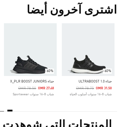
اشترى آخرون أيضا
-60%
-60%
حذاء ULTRABOOST 1.0
حذاء X_PLR BOOST JUNIORS
Price Reduced From
To
Price Reduced From
To
OMR 78.50
OMR 78.75
OMR 27.48
OMR 31.50
شباب 8-16 سنوات أسلوب الحياة
شباب 8-16 سنوات Sportswear
المنتجات التي شوهدت م