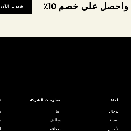
واحصل على خصم 10٪
اشترك الآن
الفئة
معلومات الشركة
د
الرجال
عنا
ت
النساء
وظائف
ش
الأطفال
صحافة
ا