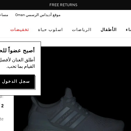
Pause
FREE RETURNS
promotion
موقع أديداس الرسمي Oman
مساع
rotation
اء
الأطفال
الرياضات
اسلوب حياة
تخفيضات
ال
أصبح عضواً للحصول
أطلق العنان لأفضل
القيام بما تحب.
حذا
44
:ال
2 ألوان متوفرة
te