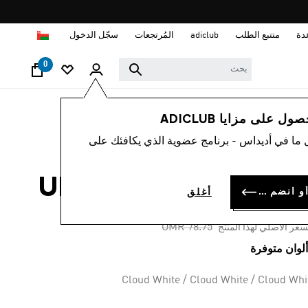
ا
دة
متتبع الطلب
adiclub
المُرتجعات
سجّل الدخول
0
أطفال
أحذية
 على مزايا ADICLUB
 ما في أديداس - برنامج عضوية الذي يكافئك على
-50%
ء ULTRABOOST 1.0
سجل الدخول أو انضم الآن
أغلق
OMR 35.
Price reduced from
to
OMR 78.75
سعر الأصلي لهذا المنتج
Cloud White / Cloud White / Cloud Whi