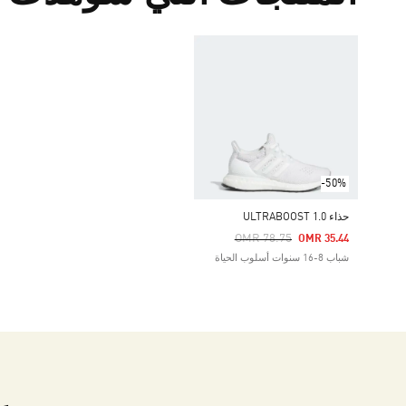
-50%
حذاء ULTRABOOST 1.0
Price Reduced From
To
OMR 78.75
OMR 35.44
شباب 8-16 سنوات أسلوب الحياة