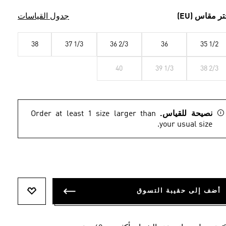
تر مقاس (EU)
جدول القياسات
38
37 1/3
36 2/3
36
35 1/2
40
39 1/3
38 2/3
نصيحة للقياس.
Order at least 1 size larger than
your usual size.
أضف إلى حقيبة التسوق
أضف إلى ل