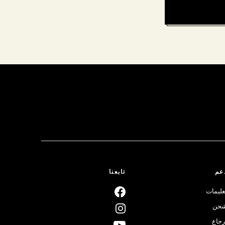
عم
تابعنا
عليمات
حن
رجاع