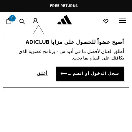
ا
Pause
FREE RETURNS
promotion
rotation
0
الأطفال
أحذية
أصبح عضواً للحصول على مزايا ADICLUB
أطلق العنان لأفضل ما في أديداس - برنامج عضوية الذي
حذاء SUPERSTAR
يكافئك على القيام بما تحب.
OMR 20.00
سجل الدخول أو انضم الآن
أغلق