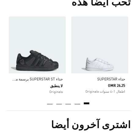
تحب أيضا هذه
5
ا
ج
ح
ذاء SUPERSTAR ST برسمة ميكي ماوس من أديداس وديزني
حذاء SUPERSTAR
OMR 26.25
لا ينطبق
اطفال 1-4 سنوات Originals
Originals
اشترى آخرون أيضا