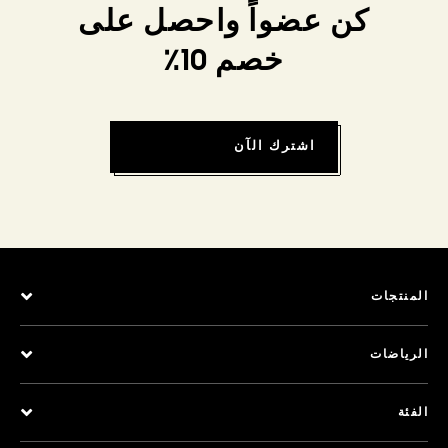
كن عضواً واحصل على
خصم 10٪
اشترك الآن
المنتجات
الرياضات
الفئة