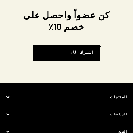
كن عضواً واحصل على
خصم 10٪
اشترك الآن
المنتجات
الرياضات
الفئة