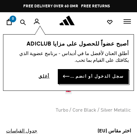
ا
Pause
FREE DELIVERY OVER 60 OMR
FREE RETURNS
promotion
rotation
0
اسلوب حياة
العلامات التجارية
أوريجينالز
أحذية
أصبح عضواً للحصول على مزايا ADICLUB
أطلق العنان لأفضل ما في أديداس - برنامج عضوية الذي
حذاء SUPERSTAR II
يكافئك على القيام بما تحب.
MERCEDES
سجل الدخول أو انضم الآن
أغلق
OMR 57.75
Turbo / Core Black / Silver Metallic
اختر مقاس (EU)
جدول القياسات