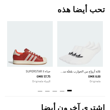
تحب أيضا هذه
ح
0
s
ث
لاثة أزواج من الجوارب بقَصَّة منخفضة
حذاء SUPERSTAR II
OMR 57.75
OMR 8.00
Originals
النساء Originals
اشترى آخرون أيضا