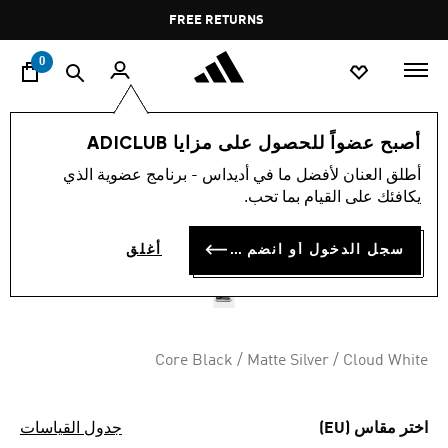
ا
Pause
FREE RETURNS
promotion
rotation
0
الأطفال
أحذية
أصبح عضواً للحصول على مزايا ADICLUB
أطلق العنان لأفضل ما في أديداس - برنامج عضوية الذي
حذاء SUPERSTAR من أديداس
يكافئك على القيام بما تحب.
أوريجينالز للأطفال
سجل الدخول أو انضم الآن
أغلق
OMR 34.50
Core Black / Matte Silver / Cloud White
اختر مقاس (EU)
جدول القياسات