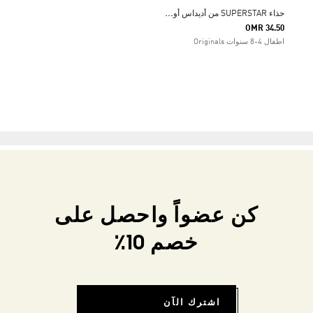
ح
ذاء SUPERSTAR من أديداس أوريجينالز للأطفال
OMR 34.50
اطفال 4-8 سنوات Originals
كن عضواً واحصل على
خصم 10٪
اشترك الآن