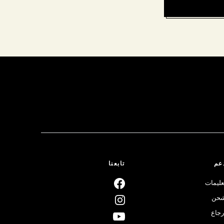
عم
تابعنا
عليمات
حن
رجاع