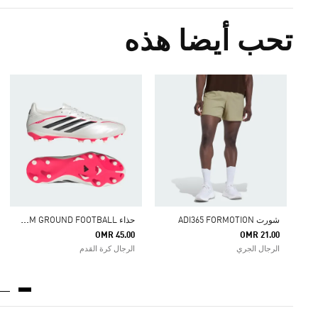
تحب أيضا هذه
ح
ذاء COPA PURE IV LEAGUE FIRM GROUND FOOTBALL
شورت ADI365 FORMOTION
OMR 45.00
OMR 21.00
الرجال الجري
الرجال كرة القدم