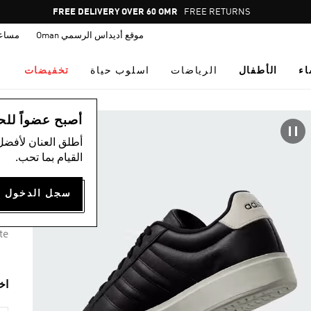
Pause
FREE DELIVERY OVER 60 OMR
FREE RETURNS
promotion
موقع أديداس الرسمي Oman
مساع
rotation
اء
الأطفال
الرياضات
اسلوب حياة
تخفيضات
ال
أصبح عضواً للحصول
أطلق العنان لأفضل
حذ
القيام بما تحب.
50
6 ألوان متوفرة
te
اخ