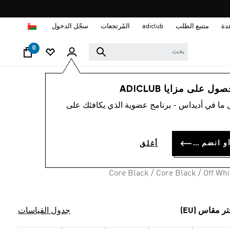
ا
دة
متتبع الطلب
adiclub
المُرتجعات
سجّل الدخول
0
رجال
أحذية
 على مزايا ADICLUB
 ما في أديداس - برنامج عضوية الذي يكافئك على
اء STREETTALK
OMR 34.
سجل الدخول أو انضم الآن
أغلق
Core Black / Core Black / Off Whi
تر مقاس (EU)
جدول القياسات