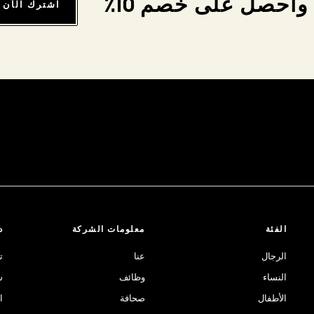
واحصل على خصم 10٪
اشترك الآن
الفئة
معلومات الشركة
د
الرجال
عنا
ت
النساء
وظائف
ش
الأطفال
صحافة
ا