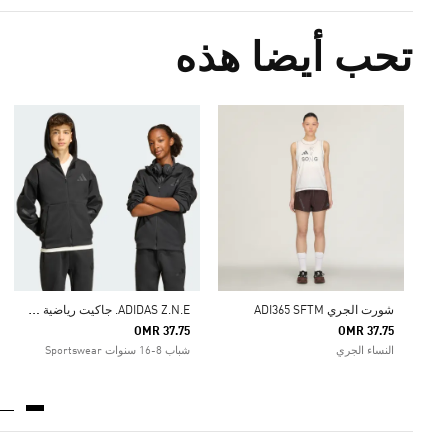
تحب أيضا هذه
A
DIDAS Z.N.E. جاكيت رياضية FULL-ZIP HOODED
شورت الجري ADI365 SFTM
OMR 37.75
OMR 37.75
النساء الجري
شباب 8-16 سنوات Sportswear