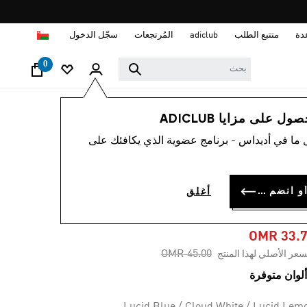
ا
دة
متتبع الطلب
adiclub
المُرتجعات
سجّل الدخول
0
رجال
أحذية
 على مزايا ADICLUB
 ما في أديداس - برنامج عضوية الذي يكافئك على
-25%
حذاء SPEZIALIST
سجل الدخول أو انضم الآن
أغلق
INDOO
OMR 33.
Price reduced from
to
OMR 45.00
سعر الأصلي لهذا المنتج