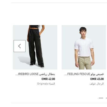
بنطال قصي
14.75
الرجال
ق
ميص بولو ULTIMATE365 TOUR COOL FEELING FESCUE
ب
نطال رياضي PEARL FIREBIRD LOOSE
OMR 42.00
OMR 45.00
الرجال غولف
النساء Originals