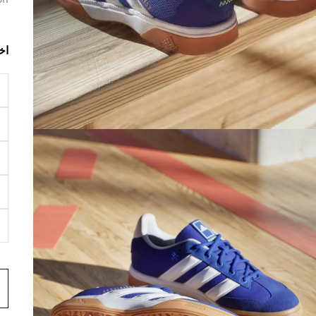
on
اخ