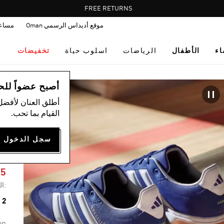
Pause
FREE DELIVERY OVER 60 OMR
FREE RETURNS
promotion
موقع أديداس الرسمي Oman
مساع
rotation
اء
الأطفال
الرياضات
اسلوب حياة
تخفيضات
ال
أصبح عضواً للحصول
أطلق العنان لأفضل
القيام بما تحب.
R
75
:ال
2 ألوان متوفرة