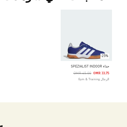
-25%
حذاء SPEZIALIST INDOOR
Price Reduced From
To
OMR 45.00
OMR 33.75
الرجال Gym & Training