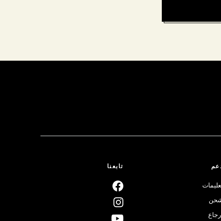
عم
تابعنا
عليمات
حن
رجاع