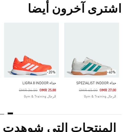
اشترى آخرون أيضا
-20%
-40%
حذاء SPEZIALIST INDOOR
حذاء LIGRA 8 INDOOR
Price Reduced From
To
Price Reduced From
To
OMR 34.50
OMR 45.00
OMR 25.88
OMR 27.00
الرجال Gym & Training
الرجال Gym & Training
المنتجات التي شوهدت م