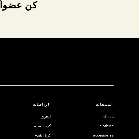
كن عضواً 
المنتجات
الرياضات
shoes
الجري
clothing
كرة السلة
accessories
كرة القدم