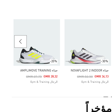
-35%
حذاء RAPIDMOVE TRAINING
Price Reduced From
To
32.66
الرجال & Training
-20%
-30%
حذاء NOVAFLIGHT 2 INDOOR
حذاء AMPLIMOVE TRAINING
Price Reduced From
To
Price Reduced From
To
OMR 37.75
OMR 52.50
OMR 28.32
OMR 34.13
الرجال Gym & Training
الرجال Gym & Training
ؤخراً