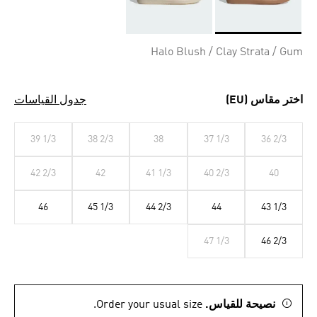
Selected
Halo Blush / Clay Strata / Gum
اختر مقاس (EU)
جدول القياسات
39 1/3
38 2/3
38
37 1/3
36 2/3
42 2/3
42
41 1/3
40 2/3
40
46
45 1/3
44 2/3
44
43 1/3
47 1/3
46 2/3
نصيحة للقياس.
Order your usual size.