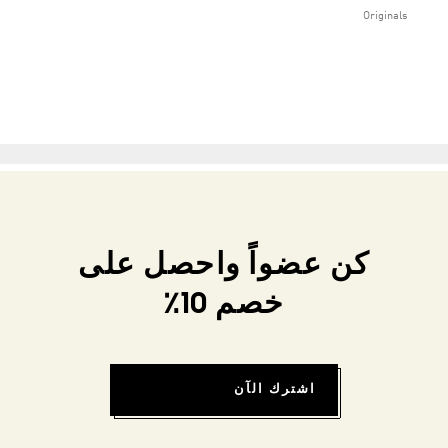
Originals
كن عضواً واحصل على
خصم 10٪
اشترك الآن