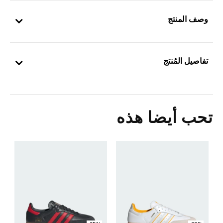
وصف المنتج
تفاصيل المُنتج
تحب أيضا هذه
ح
Price Reduced From
To
8
s