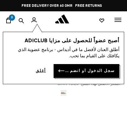
ا
Pause
FREE DELIVERY OVER 60 OMR
FREE RETURNS
promotion
rotation
0
اسلوب حياة
العلامات التجارية
أوريجينالز
أحذية
أصبح عضواً للحصول على مزايا ADICLUB
أطلق العنان لأفضل ما في أديداس - برنامج عضوية الذي
-30%
يكافئك على القيام بما تحب.
حذاء SAMBA
سجل الدخول أو انضم الآن
أغلق
OMR 51.27
Price reduced from
to
OMR 73.25
:السعر الأصلي لهذا المنتج