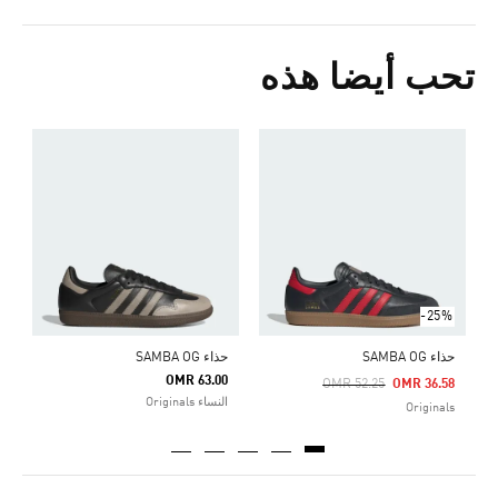
تحب أيضا هذه
ح
0
ا
-25%
حذاء SAMBA OG
حذاء SAMBA OG
OMR 63.00
Price Reduced From
To
OMR 52.25
OMR 36.58
النساء Originals
Originals