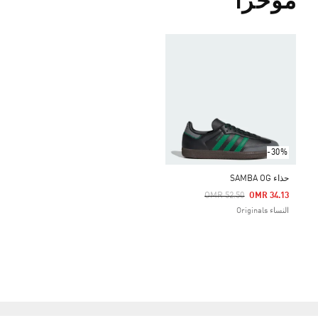
مؤخراً
-30%
حذاء SAMBA OG
Price Reduced From
To
OMR 52.50
OMR 34.13
النساء Originals