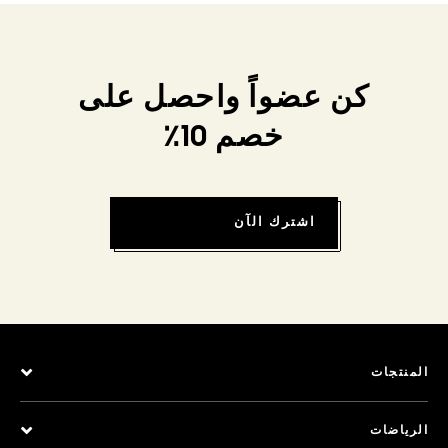
كن عضواً واحصل على
خصم 10٪
اشترك الآن
المنتجات
الرياضات