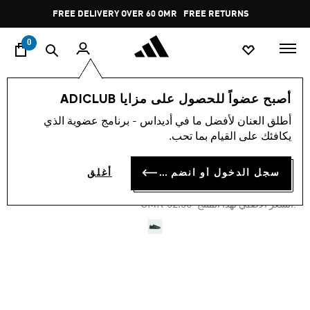
ا
Pause
FREE DELIVERY OVER 60 OMR
FREE RETURNS
promotion
rotation
0
النساء
أحذية
أصبح عضواً للحصول على مزايا ADICLUB
أطلق العنان لأفضل ما في أديداس - برنامج عضوية الذي
-30%
يكافئك على القيام بما تحب.
حذاء SAMBA OG
سجل الدخول أو انضم الآن
أغلق
OMR 34.13
Price reduced from
to
OMR 52.50
:السعر الأصلي لهذا المنتج