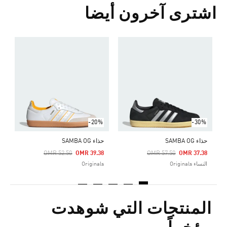
اشترى آخرون أيضا
ح
Price Reduced From
To
5
s
-20%
-30%
حذاء SAMBA OG
حذاء SAMBA OG
Price Reduced From
To
Price Reduced From
To
OMR 52.50
OMR 39.38
OMR 57.50
OMR 37.38
النساء Originals
Originals
المنتجات التي شوهدت