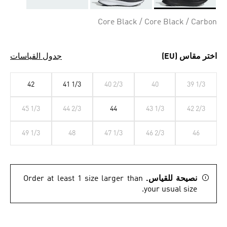
Selected
Core Black / Core Black / Carbon
اختر مقاس (EU)
جدول القياسات
42
41 1/3
40 2/3
40
39 1/3
45 1/3
44 2/3
44
43 1/3
42 2/3
49 1/3
48
47 1/3
46 2/3
46
نصيحة للقياس.
Order at least 1 size larger than
your usual size.