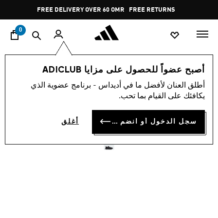
ا
Pause
FREE DELIVERY OVER 60 OMR
FREE RETURNS
promotion
rotation
0
الرجال
أحذية
أصبح عضواً للحصول على مزايا ADICLUB
أطلق العنان لأفضل ما في أديداس - برنامج عضوية الذي
حذاء RUNFALCON 5 TR
يكافئك على القيام بما تحب.
RUNNING
سجل الدخول أو انضم الآن
أغلق
OMR 37.75