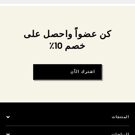
كن عضواً واحصل على
خصم 10٪
اشترك الآن
المنتجات
الرياضات