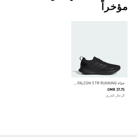
مؤخراً
ح
ذاء RUNFALCON 5 TR RUNNING
OMR 37.75
الرجال الجري