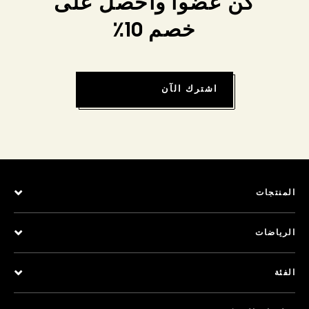
كن عضواً واحصل على
خصم 10٪
اشترك الآن
المنتجات
الرياضات
الفئة