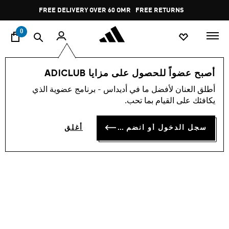
ا
Pause
FREE DELIVERY OVER 60 OMR
FREE RETURNS
promotion
rotation
0
الرجال
أحذية
أصبح عضواً للحصول على مزايا ADICLUB
أطلق العنان لأفضل ما في أديداس - برنامج عضوية الذي
حذاء RUNBLAZE M
يكافئك على القيام بما تحب.
OMR 25.25
سجل الدخول أو انضم الآن
أغلق